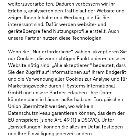
weiterzuverarbeiten. Dadurch verbessern wir Ihr
Erlebnis, analysieren den Traffic auf der Website und
Da Juristen mit sensiblen Daten arbeiten, gelten im
zeigen Ihnen Inhalte und Werbung, die für Sie
Rechtsbereich hohe straf-, berufs- und
interessant sind. Dafür werden website- und
datenschutzrechtliche Anforderungen, weshalb eine
geräteübergreifend Nutzungsprofile erstellt. Auch
sichere Infrastruktur elementar ist. Im Zusammenhang
mit dem US-Cloud Act ist dabei besonders die
unsere Partner nutzen diese Technologien.
Verarbeitung in souveränen Rechenzentren europäischer
Cloud-Anbieter ausschlaggebend. Dazu arbeitet Noxtua
Wenn Sie „Nur erforderliche“ wählen, akzeptieren Sie
künftig unter anderem mit der souveränen
Industrial AI
nur Cookies, die zum richtigen Funktionieren unserer
Cloud
der Telekom/
T-Systems
zusammen.
Website nötig sind. „Alle akzeptieren“ bedeutet, dass
Sie den Zugriff auf Informationen auf Ihrem Endgerät
„Die Industrial AI Cloud ist für Noxtua ein Baustein zur
und die Verwendung aller Cookies zur Analyse und für
Skalierung unserer europäischen Rechts-KI: Sie bietet
Marketingzwecke durch
T-Systems
International
wichtige Rechenpower, erfüllt die hohen Anforderungen
GmbH und unsere Partner erlauben. Ihre Daten
an Sicherheit und Compliance und ist eben unter
könnten dann in Länder außerhalb der Europäischen
europäischer Kontrolle und damit wichtig für unsere
Union übermittelt werden, wo wir kein
Souveränitätsstrategie. Denn ein unabhängiges
Datenschutzniveau garantieren können, das dem der
Rechtswesen ist Garant für einen unabhängigen
EU entspricht (siehe Art. 49 (1) a DSGVO). Unter
Rechtsstaat und damit auch essenziell für unsere
„Einstellungen“ können Sie alles im Detail festlegen
Demokratien hier in Europa. Gleichzeitig können wir
und Ihre Einwilligung jederzeit ändern.
damit auch verdeutlichen, dass leistungsfähige KI mit