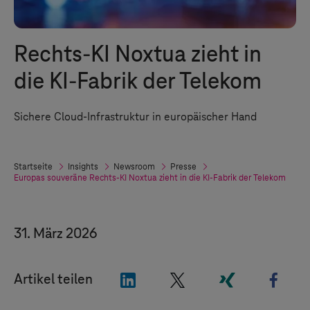
Rechts-KI Noxtua zieht in
die KI-Fabrik der Telekom
Sichere Cloud-Infrastruktur in europäischer Hand
Startseite
Insights
Newsroom
Presse
Europas souveräne Rechts-KI Noxtua zieht in die KI-Fabrik der Telekom
31. März 2026
"LinkedIn"
"X"
"Xing"
"Fac
Artikel teilen