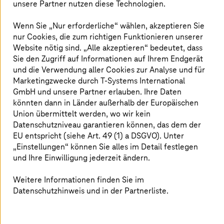
unsere Partner nutzen diese Technologien.
sondern begannen, eigenständig zu lernen, indem sie
Muster in Daten analysierten. Diese Entwicklung wurde
Wenn Sie „Nur erforderliche“ wählen, akzeptieren Sie
durch zwei bedeutende technologische Durchbrüche
ermöglicht: Convolutional Neural Networks (CNNs) und
nur Cookies, die zum richtigen Funktionieren unserer
Transformer-Modelle. Diese beiden Technologien
Website nötig sind. „Alle akzeptieren“ bedeutet, dass
eröffneten neue Möglichkeiten bei
Sie den Zugriff auf Informationen auf Ihrem Endgerät
Transformationsaufgaben wie Sprachverarbeitung,
und die Verwendung aller Cookies zur Analyse und für
Bilderkennung und Videoanalyse. Transformer-Modelle,
Marketingzwecke durch
T-Systems
International
die 2017 eingeführt wurden, versetzten KI-Systeme in
GmbH und unsere Partner erlauben. Ihre Daten
die Lage, kontextuelle Zusammenhänge wesentlich
könnten dann in Länder außerhalb der Europäischen
besser zu erfassen – ein Fortschritt, der sich unter
Union übermittelt werden, wo wir kein
anderem in der Verbesserung von Google Translate
Datenschutzniveau garantieren können, das dem der
zeigte.
EU entspricht (siehe Art. 49 (1) a DSGVO). Unter
„Einstellungen“ können Sie alles im Detail festlegen
und Ihre Einwilligung jederzeit ändern.
Integration von KI in den Alltag
Weitere Informationen finden Sie im
Datenschutzhinweis und in der Partnerliste.
Die Integration von künstlicher Intelligenz in unser
tägliches Leben ist beeindruckend. Eng spezialisierte KI
(Narrow AI) ist die Grundlage für digitale Assistenten wie