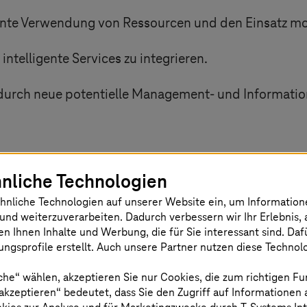
iente Verwendung von Ressourcen und den Einsatz 
intelligente Services zu integrieren.
e durch neue potentielle Management- und Information
.
nliche Technologien
hnliche Technologien auf unserer Website ein, um Informatio
ommunikationsnetzwerk für alle IoT-An
und weiterzuverarbeiten. Dadurch verbessern wir Ihr Erlebnis, 
en Ihnen Inhalte und Werbung, die für Sie interessant sind. Da
s
Cloud haben wir im ersten Schritt Energ
ngsprofile erstellt. Auch unsere Partner nutzen diese Technol
ktionen erreicht. Darüber hinaus bildet 
che“ wählen, akzeptieren Sie nur Cookies, die zum richtigen Fu
weitere zukünftige Innovationen.
 akzeptieren“ bedeutet, dass Sie den Zugriff auf Informationen