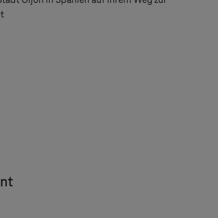
Stadt Gijón in Spanien auf ihrem Weg zur
t
nt