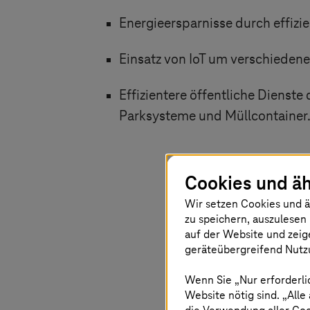
Energieersparnisse durch effiz
Einsatz von IoT um verschiedene 
Effizientere öffentliche Dienst
Parksysteme und Müllcontainer
Cookies und äh
Wir setzen Cookies und ä
Mit dem K
zu speichern, auszulesen 
auf der Website und zeig
T-System
geräteübergreifend Nutzu
Kostenredu
Wenn Sie „Nur erforderli
Basis für 
Website nötig sind. „Alle