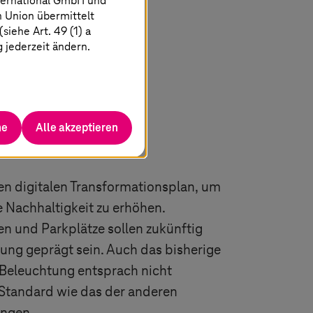
ternational GmbH und
n Union übermittelt
iehe Art. 49 (1) a
g jederzeit ändern.
he
Alle akzeptieren
rung
nen digitalen Transformationsplan, um
 Nachhaltigkeit zu erhöhen.
n und Parkplätze sollen zukünftig
erung geprägt sein. Auch das bisherige
 Beleuchtung entsprach nicht
Standard wie das der anderen