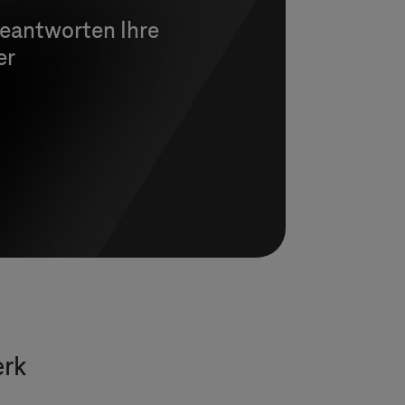
beantworten Ihre
er
erk