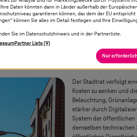
okies zur Analyse und für Marketingzwecke durch
T-Systems
In
 Ihre Daten könnten dann in Länder außerhalb der Europäische
nschutzniveau garantieren können, das dem der EU entspricht (s
gen“ können Sie alles im Detail festlegen und Ihre Einwilligun
nden Sie im Datenschutzhinweis und in der Partnerliste.
ressum
Partner Liste (9)
Nur erforderlic
Die Herausforde
Der Stadtrat verfolgt ei
Kosten zu senken und die
Beleuchtung, Grünanlage
stärker durch Digitalisi
System der öffentlichen
demselben technischen 