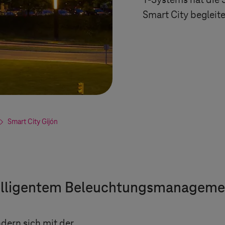
T-Systems
hat die 
Smart City begleite
Smart City Gijón
ntelligentem Beleuchtungsmanageme
ndern sich mit der