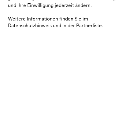
und Ihre Einwilligung jederzeit ändern.
Weitere Informationen finden Sie im
Datenschutzhinweis und in der Partnerliste.
Deutsche Telekom IT Solutions Ungarn
PARA analysiert die Verhältnisse der Straßeninfrastruktur
in der Cloud und macht das Fahren dadurch wesentlich
sicherer und reibungsloser. Unterstützt wurde das
System durch Deutsche Telekom IT Solutions Ungarn
unter Verwendung modernster Technologien. Das
Projekt macht sich die Funktionen von Mobiltelefonen
zunutze (Gyroskop und Kamera) und bietet
Informationen über die Beschaffenheit der Straße.
Indem Fahrende auf diese Weise Staus und schlechte
Straßen meiden können, lassen sich Geld und Zeit
einsparen.
Die Gesundheit im Gesundheitswesen