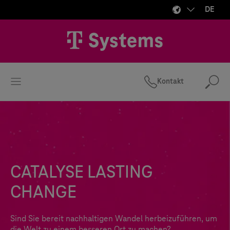
DE
Kontakt
Suc
CATALYSE LASTING
CHANGE
Sind Sie bereit nachhaltigen Wandel herbeizuführen, um
die Welt zu einem besseren Ort zu machen?