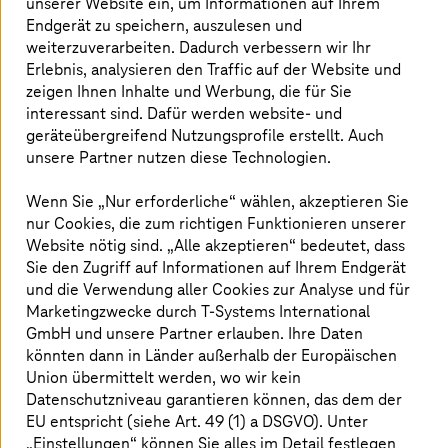
unserer Website ein, um Informationen auf Ihrem
arbeiten. Nicht beeindruckt? Dann können Sie
Endgerät zu speichern, auszulesen und
diese noch besser machen, indem Sie Ihr
weiterzuverarbeiten. Dadurch verbessern wir Ihr
Wissen und Ihre Erfahrung einbringen und die
Erlebnis, analysieren den Traffic auf der Website und
zeigen Ihnen Inhalte und Werbung, die für Sie
Zukunft aktiv mit uns gestalten.
interessant sind. Dafür werden website- und
geräteübergreifend Nutzungsprofile erstellt. Auch
unsere Partner nutzen diese Technologien.
Zeit und Geld sparen, bei jeder Fahrt
Wenn Sie „Nur erforderliche“ wählen, akzeptieren Sie
nur Cookies, die zum richtigen Funktionieren unserer
Website nötig sind. „Alle akzeptieren“ bedeutet, dass
Sie den Zugriff auf Informationen auf Ihrem Endgerät
und die Verwendung aller Cookies zur Analyse und für
Marketingzwecke durch
T-Systems
International
GmbH und unsere Partner erlauben. Ihre Daten
könnten dann in Länder außerhalb der Europäischen
Union übermittelt werden, wo wir kein
Datenschutzniveau garantieren können, das dem der
EU entspricht (siehe Art. 49 (1) a DSGVO). Unter
„Einstellungen“ können Sie alles im Detail festlegen