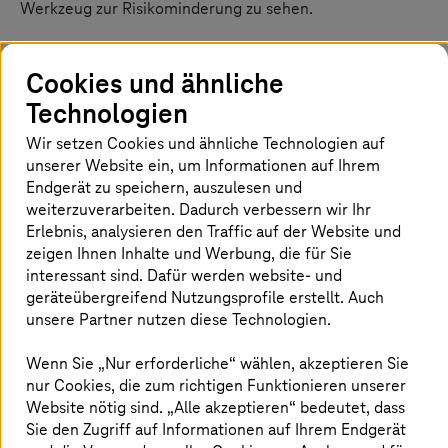
Werkzeug zur Risikominderung zu sehen.
Die Cloud bleibt das Rückgrat der digitalen
Transformation. Doch es ist digitale Souveränität, die
Cookies und ähnliche
eine Vertrauensbasis schafft und Unternehmen das volle
Technologien
Potenzial des technologischen Fortschritts nutzen lässt.
In Branchen wie Gesundheit, Finanzen, öffentliche
Wir setzen Cookies und ähnliche Technologien auf
Verwaltung und Verteidigung sind Datenkontrolle und
unserer Website ein, um Informationen auf Ihrem
Datenhoheit Grundvoraussetzungen für die Einführung
Endgerät zu speichern, auszulesen und
von Cloud-Technologie. Ohne digitale Souveränität ist die
weiterzuverarbeiten. Dadurch verbessern wir Ihr
Transformation unvollständig.
Erlebnis, analysieren den Traffic auf der Website und
zeigen Ihnen Inhalte und Werbung, die für Sie
Branchendaten untermauern den Sinneswandel. Einem
interessant sind. Dafür werden website- und
Bericht von Flexera (2025) zufolge betrachten 85 % der
geräteübergreifend Nutzungsprofile erstellt. Auch
Unternehmen das Kostenmanagement rund um die
unsere Partner nutzen diese Technologien.
Cloud als ihre größte Herausforderung. Hier zeigt sich,
wie groß der Bedarf an kosteneffizienten, flexiblen
Architekturen ist, die durch digitale Souveränität
Wenn Sie „Nur erforderliche“ wählen, akzeptieren Sie
1
unterstützt werden können.
77 % der Unternehmen
nur Cookies, die zum richtigen Funktionieren unserer
geben an, dass Souveränität inzwischen ein wichtiges
Website nötig sind. „Alle akzeptieren“ bedeutet, dass
Anliegen ist, insbesondere in regulierten Branchen, in
Sie den Zugriff auf Informationen auf Ihrem Endgerät
denen Vertrauenswürdigkeit und die Einhaltung von