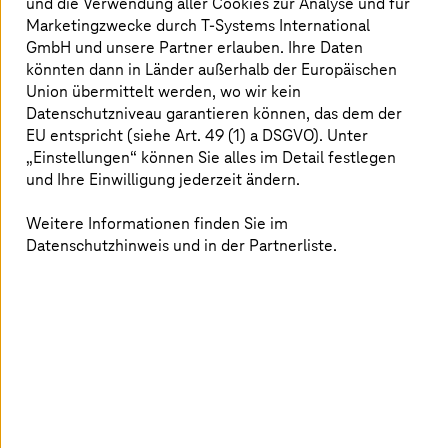
und die Verwendung aller Cookies zur Analyse und für
Normen und Vorschriften den Marktzugang bestimmen.
Marketingzwecke durch
T-Systems
International
75 % nennen Skalierbarkeit als wesentlichen
GmbH und unsere Partner erlauben. Ihre Daten
Erfolgsfaktor ihrer Cloud-Strategie. Souveränität und
könnten dann in Länder außerhalb der Europäischen
Innovation dürfen also kein Widerspruch sein, sondern
Union übermittelt werden, wo wir kein
2
müssen miteinander in Einklang gebracht werden.
Datenschutzniveau garantieren können, das dem der
EU entspricht (siehe Art. 49 (1) a DSGVO). Unter
Dies gilt insbesondere für Europa, wo gesetzliche
„Einstellungen“ können Sie alles im Detail festlegen
Rahmenbedingungen wie die Datenschutz-
und Ihre Einwilligung jederzeit ändern.
Grundverordnung (DSGVO), die EU-Datenverordnung
(EU Data Act) und die EU-Cybersicherheitszertifizierung
Weitere Informationen finden Sie im
(EUCS) hohe Anforderungen an den Umgang mit Daten
Datenschutzhinweis und in der Partnerliste.
stellen. Bei der Erfüllung dieser Rahmenbedingungen
geht es nicht mehr nur darum, eine Prüfung zu
bestehen, sondern darum, den Marktzugang
aufrechtzuerhalten, Sanktionen zu vermeiden und das
Vertrauen von Kunden zu gewinnen, die Wert auf digitale
Souveränität legen.
Warum Unternehmen einen Partner