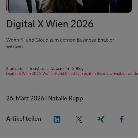
Digital X
Wien 2026
Wenn KI und Cloud zum echten Business-Enabler
werden
Startseite
Insights
Newsroom
Blog
Digital X
Wien 2026: Wenn KI und Cloud zum echten Business-Enabler werd
26. März 2026
Natalie Rupp
"LinkedIn"
"X"
"Xing"
"Fac
Artikel teilen