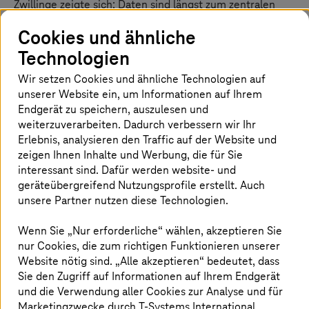
Zwillinge zeigte sich: Daten sind längst zum zentralen
Rohstoff der Industrie geworden.
Cookies und ähnliche
Der entscheidende Schritt liegt heute jedoch nicht mehr
Technologien
nur im Sammeln von Daten, sondern in ihrer
intelligenten Nutzung in Echtzeit
, etwa für
Wir setzen Cookies und ähnliche Technologien auf
Produktionsoptimierung, vorausschauende Wartung
unserer Website ein, um Informationen auf Ihrem
oder automatisierte Entscheidungsprozesse.
Endgerät zu speichern, auszulesen und
weiterzuverarbeiten. Dadurch verbessern wir Ihr
Damit rückt eine zentrale Frage immer stärker in den
Erlebnis, analysieren den Traffic auf der Website und
Fokus:
Welche Infrastruktur braucht es, damit KI im
zeigen Ihnen Inhalte und Werbung, die für Sie
Unternehmen wirklich effektiv eingesetzt werden kann?
interessant sind. Dafür werden website- und
Denn so leistungsfähig moderne KI-Modelle auch sind,
geräteübergreifend Nutzungsprofile erstellt. Auch
ohne eine skalierbare, sichere und souveräne Plattform
unsere Partner nutzen diese Technologien.
bleiben viele Potenziale ungenutzt. Plattformansätze wie
die
Industrial AI Cloud
verbinden Daten, Modelle und
Wenn Sie „Nur erforderliche“ wählen, akzeptieren Sie
Infrastruktur und ermöglichen es Unternehmen, KI-
nur Cookies, die zum richtigen Funktionieren unserer
Anwendungen effizient und kontrolliert zu betreiben.
Website nötig sind. „Alle akzeptieren“ bedeutet, dass
Sie den Zugriff auf Informationen auf Ihrem Endgerät
und die Verwendung aller Cookies zur Analyse und für
Masterclasses mit Tiefgang: KI, Cloud und
Marketingzwecke durch
T-Systems
International