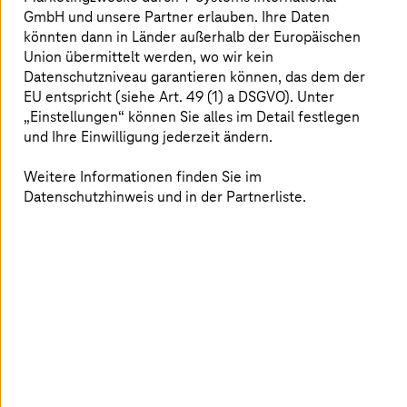
Digitale Souveränität
GmbH und unsere Partner erlauben. Ihre Daten
könnten dann in Länder außerhalb der Europäischen
Wertvolle Impulse lieferten auch die insgesamt
20
Union übermittelt werden, wo wir kein
Masterclasses
, die thematisch in die Tiefe gingen. Im
Datenschutzniveau garantieren können, das dem der
Fokus standen unter anderem
KI, IoT-Konnektivität,
EU entspricht (siehe Art. 49 (1) a DSGVO). Unter
Satellitentechnologie, Netzwerk-Agilität für Cloud-
„Einstellungen“ können Sie alles im Detail festlegen
Transformation, Datensouveränität und Cyber Security
.
und Ihre Einwilligung jederzeit ändern.
Dabei wurde deutlich: Technologische Innovation allein
Weitere Informationen finden Sie im
reicht nicht aus. Entscheidend ist, wie sich neue
Datenschutzhinweis und in der Partnerliste.
Lösungen in bestehende Prozesse, Infrastrukturen und
Geschäftsmodelle integrieren lassen.
Ein zentrales Learning aus den Masterclasses und dem
Austausch vor Ort:
Künstliche Intelligenz
und digitale
Souveränität entwickeln sich zunehmend zum
entscheidenden Erfolgsfaktor für Europa und den
Wirtschaftsstandort Österreich.
Wer Innovation
nachhaltig vorantreiben will, braucht leistungsfähige
Technologien, aber auch Kontrolle über Daten,
Infrastruktur und digitale Wertschöpfung.