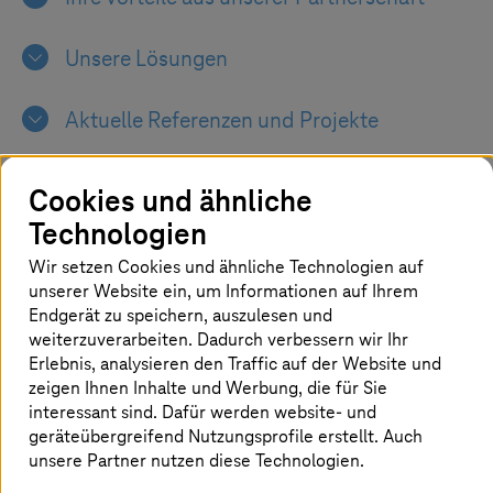
Unsere Lösungen
Aktuelle Referenzen und Projekte
Cookies und ähnliche
Technologien
Wir setzen Cookies und ähnliche Technologien auf
Ihr Weg zu innovativen Lösungen mit
unserer Website ein, um Informationen auf Ihrem
Google Cloud und
T-Systems
Endgerät zu speichern, auszulesen und
weiterzuverarbeiten. Dadurch verbessern wir Ihr
Erlebnis, analysieren den Traffic auf der Website und
Von einer Suchmaschine zu globaler
zeigen Ihnen Inhalte und Werbung, die für Sie
Größe avanciert, zählt Google Cloud
interessant sind. Dafür werden website- und
heute zu den Hyperscalern. Profitieren
geräteübergreifend Nutzungsprofile erstellt. Auch
unsere Partner nutzen diese Technologien.
Sie von der Innovation und neuen