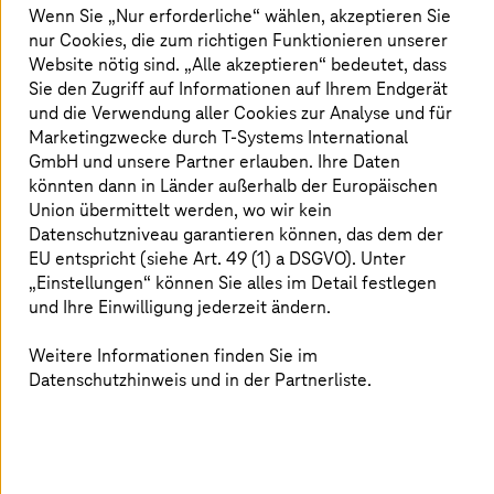
Technologien der Google Cloud und der
Wenn Sie „Nur erforderliche“ wählen, akzeptieren Sie
nur Cookies, die zum richtigen Funktionieren unserer
langjährigen, vielseitigen Expertise von
Website nötig sind. „Alle akzeptieren“ bedeutet, dass
T-Systems
– beginnend mit der
Sie den Zugriff auf Informationen auf Ihrem Endgerät
gemeinsamen Analyse Ihrer
und die Verwendung aller Cookies zur Analyse und für
Marketingzwecke durch
T-Systems
International
Anforderungen bis zur
GmbH und unsere Partner erlauben. Ihre Daten
Lösungsumsetzung und digitalen
könnten dann in Länder außerhalb der Europäischen
Union übermittelt werden, wo wir kein
Transformation.
Datenschutzniveau garantieren können, das dem der
EU entspricht (siehe Art. 49 (1) a DSGVO). Unter
„Einstellungen“ können Sie alles im Detail festlegen
und Ihre Einwilligung jederzeit ändern.
Das Beste aus zwei Welten
Weitere Informationen finden Sie im
Mit der gemeinsamen Partnerschaft vereinen Google
Datenschutzhinweis und in der Partnerliste.
Cloud und
T-Systems
ihre jeweiligen Stärken, die
unterschiedlicher nicht sein könnten. Als einer der
größten Hyperscaler ist Google Cloud führend in
Datenanalyse, künstlicher Intelligenz, maschinellem
Lernen und garantiert mit dem weltweit größten