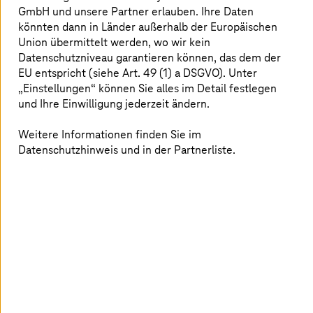
GmbH und unsere Partner erlauben. Ihre Daten
könnten dann in Länder außerhalb der Europäischen
Union übermittelt werden, wo wir kein
Datenschutzniveau garantieren können, das dem der
Aena Brasil: Anhaltendes Wachstum und
EU entspricht (siehe Art. 49 (1) a DSGVO). Unter
verbesserte Leistung
„Einstellungen“ können Sie alles im Detail festlegen
und Ihre Einwilligung jederzeit ändern.
T-Systems
do Brasil implementiert ERP-System SAP
S/4HANA für den Betrieb von 11 Flughafenterminals in
Weitere Informationen finden Sie im
Brasilien in nur vier Monaten.
Datenschutzhinweis und in der Partnerliste.