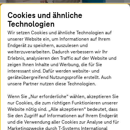
Cookies und ähnliche
Ategris strafft Prozesse mit neuem SAP-
Technologien
Paradigma
Wir setzen Cookies und ähnliche Technologien auf
unserer Website ein, um Informationen auf Ihrem
Die Krankenhausgruppe profitiert von einer
reibungslosen Umstellung auf SAP S/4HANA, die den
Endgerät zu speichern, auszulesen und
Betrieb optimiert und die Kontinuität der
weiterzuverarbeiten. Dadurch verbessern wir Ihr
Patientenversorgung gewährleistet.
Erlebnis, analysieren den Traffic auf der Website und
zeigen Ihnen Inhalte und Werbung, die für Sie
interessant sind. Dafür werden website- und
geräteübergreifend Nutzungsprofile erstellt. Auch
unsere Partner nutzen diese Technologien.
Wenn Sie „Nur erforderliche“ wählen, akzeptieren Sie
nur Cookies, die zum richtigen Funktionieren unserer
Website nötig sind. „Alle akzeptieren“ bedeutet, dass
Sie den Zugriff auf Informationen auf Ihrem Endgerät
und die Verwendung aller Cookies zur Analyse und für
Marketingzwecke durch
T-Systems
International