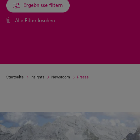
Ergebnisse filtern
Ergebnisse filtern
Alle Filter löschen
Startseite
Insights
Newsroom
Presse