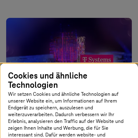
Cookies und ähnliche
Technologien
Wir setzen Cookies und ähnliche Technologien auf
unserer Website ein, um Informationen auf Ihrem
Endgerät zu speichern, auszulesen und
11. Dezember 2023 |
Cloud Services
weiterzuverarbeiten. Dadurch verbessern wir Ihr
Quantencomputing für alle
Erlebnis, analysieren den Traffic auf der Website und
zeigen Ihnen Inhalte und Werbung, die für Sie
interessant sind. Dafür werden website- und
T-Systems
Kunden erhalten Zugang zu fertigen Quanten-