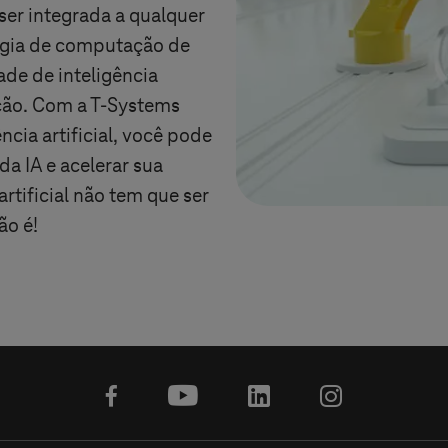
er integrada a qualquer
tégia de computação de
ade de inteligência
ução. Com a
T-Systems
cia artificial, você pode
a IA e acelerar sua
artificial não tem que ser
ão é!
facebook
youtube
linkedin
instagram