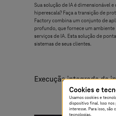
Sua solução de IA é dimensionável e 
hiperescala? Faça a transição de prot
Factory combina um conjunto de apli
profundo, que fornece um ambiente
serviços de IA. Esta solução de ponta 
sistemas de seus clientes.
Execução integrada da int
Cookies e tec
Usamos cookies e tecnolo
dispositivo final. Isso n
interesse. Para isso, são
tecnologias.