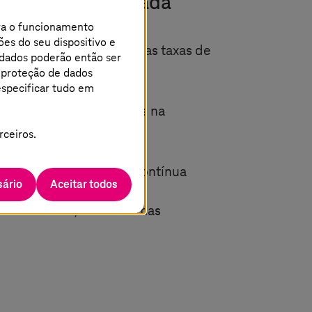
ão computadorizada
ara o funcionamento
ões do seu dispositivo e
e qualidade e redução das taxas de
 dados poderão então ser
e proteção de dados
especificar tudo em
a e detecção de defeitos na
os de solda
rceiros.
a qualidade e melhoria contínua
ário
Aceitar todos
ade flexíveis, sem sistemas