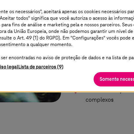
Imagens de vis
nte os necessários", aceitará apenas os cookies necessários p
Aceitar todos" significa que você autoriza o acesso às informaç
100% de controle d
 para fins de análise e marketing pela
e nossos parceiros. Seus
erro na produção
 fora da União Europeia, onde não podemos garantir um nível d
nsulte o Art. 49 (1) do RGPD). Em "Configurações" vocês pode 
consentimento a qualquer momento.
Previsão antecipad
qualidade de pont
er encontradas no aviso de proteção de dados e na lista de pa
iso legal
Lista de parceiros (9)
Gestão eficiente d
Somente necess
Sistemas de qualid
complexos