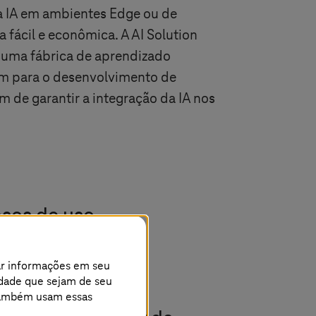
 a IA em ambientes Edge ou de
 fácil e econômica. A AI Solution
m uma fábrica de aprendizado
m para o desenvolvimento de
im de garantir a integração da IA nos
asos de uso
ar informações em seu
cidade que sejam de seu
s também usam essas