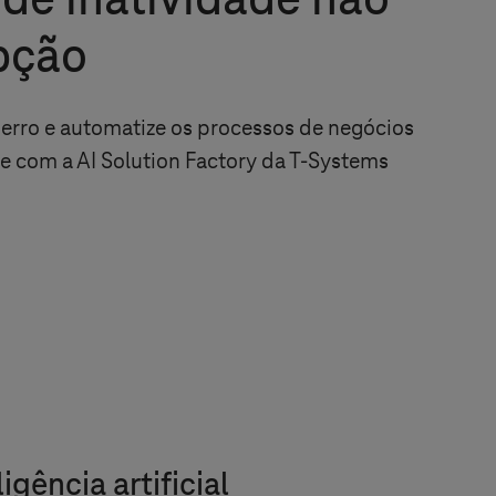
de inatividade não
pção
 erro e automatize os processos de negócios
te com a AI Solution Factory da
T-Systems
igência artificial