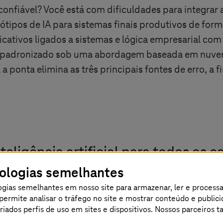
confiável? Você está com dificuldades para integrar
ótipos de IA para sistemas finais produtivos de forma
cativos ligados a sistemas e lógica empresarial co
 padronizado sob uma abordagem baseada em nuve
a ponta elimina as três principais fontes de erro, a f
eligência artificial para todos os c
nologias semelhantes
gias semelhantes em nosso site para armazenar, ler e process
os permite analisar o tráfego no site e mostrar conteúdo e publi
 criados perfis de uso em sites e dispositivos. Nossos parceiro