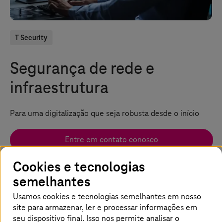
T Security
Segurança de rede e
infraestrutura
Para uma digitalização que seja robusta desde o início
Entre em contato conosco
Cookies e tecnologias
Página inicial
Soluções
Segurança
Soluções
semelhantes
Segurança de rede e infraestrutura
Usamos cookies e tecnologias semelhantes em nosso
site para armazenar, ler e processar informações em
seu dispositivo final. Isso nos permite analisar o
Como as infraestruturas de rede