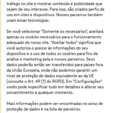
tráfego no site e mostrar conteúdo e publicidade que
modernas podem ser protegidas?
sejam de seu interesse. Para isso, são criados perfis de
uso em sites e dispositivos. Nossos parceiros também
Infraestrutura desatualizada, políticas
usam essas tecnologias.
inconsistentes, superfícies de ataque mais
amplas e segmentação fraca tornam as redes
Se você selecionar "Somente os necessários", aceitará
apenas os cookies necessários para o funcionamento
cada vez mais vulneráveis a ciberataques.
adequado do nosso site. "Aceitar todos" significa que
Nuvens híbridas, trabalho remoto e acesso de
você autoriza o acesso às informações do seu
terceiros aumentam a complexidade. Uma
dispositivo e o uso de todos os cookies para fins de
abordagem sólida para a segurança de rede
análise e marketing pela
e nossos parceiros. Seus
incorpora segmentação, controles baseados
dados poderão então ser transferidos para países fora
da União Europeia, onde não podemos garantir um
em identidade e arquiteturas robustas para
nível de proteção de dados equivalente ao da UE
melhorar a visibilidade, mitigar as ameaças
(consulte o Art. 49 (1) do RGPD). Em "Configurações"
mais rapidamente e proteger os sistemas
vocês pode especificar tudo em detalhes e alterar seu
comerciais essenciais.
consentimento a qualquer momento.
Mais informações podem ser encontradas no aviso de
proteção de dados e na lista de parceiros.
Conheça as nossas soluções