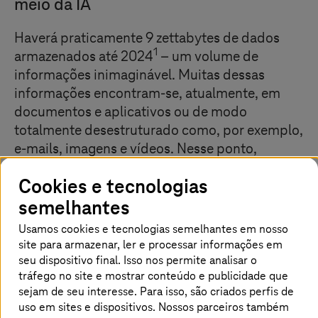
meio da IA
Haverá praticamente 9 zettabytes de dados
1
armazenados até 2024
– um volume de
informações inimaginável. Muitas dessas
informações encontram-se, atualmente, em
documentos e aplicativos ou de modo
totalmente desestruturado como, por exemplo,
e-mails, imagens e vídeos. Nesse ponto,
encontra-se latente um grande potencial para
Cookies e tecnologias
mais eficiência ou até mesmo novos modelos
semelhantes
de negócio orientado por dados por meio da
inteligência artificial. No entanto, muitas
Usamos cookies e tecnologias semelhantes em nosso
empresas não supervisionam a situação dos
site para armazenar, ler e processar informações em
dados, perdendo, dessa forma, muitas
seu dispositivo final. Isso nos permite analisar o
tráfego no site e mostrar conteúdo e publicidade que
oportunidades.
sejam de seu interesse. Para isso, são criados perfis de
uso em sites e dispositivos. Nossos parceiros também