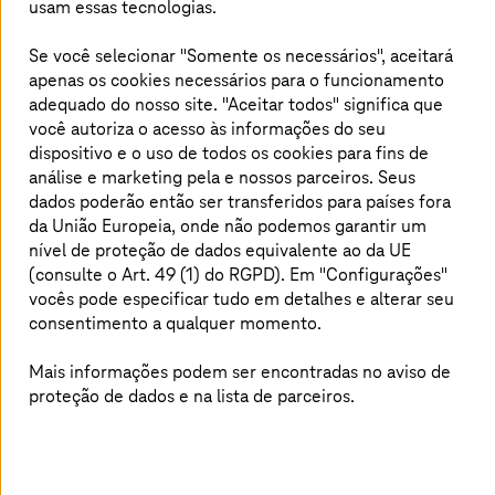
usam essas tecnologias.
Dessa forma, a sua empresa orientada
Se você selecionar "Somente os necessários", aceitará
por dados pode ter sucesso
apenas os cookies necessários para o funcionamento
adequado do nosso site. "Aceitar todos" significa que
você autoriza o acesso às informações do seu
dispositivo e o uso de todos os cookies para fins de
análise e marketing pela
e nossos parceiros. Seus
dados poderão então ser transferidos para países fora
da União Europeia, onde não podemos garantir um
nível de proteção de dados equivalente ao da UE
(consulte o Art. 49 (1) do RGPD). Em "Configurações"
vocês pode especificar tudo em detalhes e alterar seu
consentimento a qualquer momento.
Mais informações podem ser encontradas no aviso de
proteção de dados e na lista de parceiros.
Quanto mais dados as empresas coletarem de diferentes
fontes digitais, mais elas poderão fazer com esses dados.