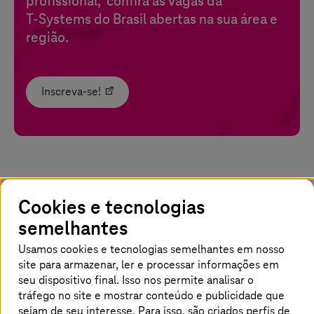
profissional, confira as vagas da
T-Systems
do Brasil abertas na sua área e
região.
Inscreva-se!
Quem somos e quem procuramos
Cookies e tecnologias
Mais de 26.000 funcionários trabalham para
semelhantes
nós (em 2025) - mais da metade deles fora da
Usamos cookies e tecnologias semelhantes em nosso
Alemanha, na América, Ásia e Europa.
site para armazenar, ler e processar informações em
Oferecemos soluções integradas de TI de ponta
seu dispositivo final. Isso nos permite analisar o
a ponta para a transformação digital de
tráfego no site e mostrar conteúdo e publicidade que
sejam de seu interesse. Para isso, são criados perfis de
empresas e do setor público, data centers