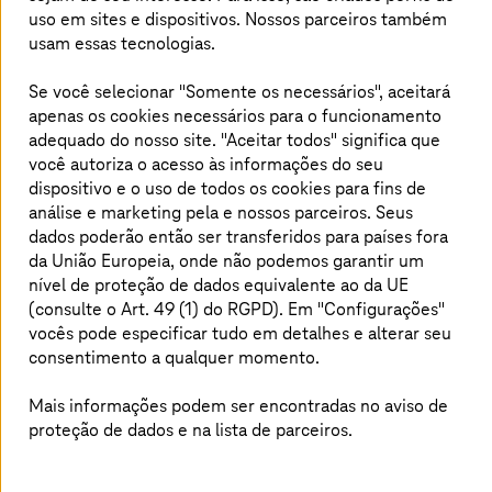
uso em sites e dispositivos. Nossos parceiros também
altamente seguros e um ecossistema de nuvem
usam essas tecnologias.
exclusivo. Para nossos futuros temas de
digitalização, serviços em nuvem e segurança
Se você selecionar "Somente os necessários", aceitará
de TI, estamos procurando pessoas que
apenas os cookies necessários para o funcionamento
trabalhem em equipe, pensem à frente e
adequado do nosso site. "Aceitar todos" significa que
você autoriza o acesso às informações do seu
trabalhem com agilidade. Estamos procurando
dispositivo e o uso de todos os cookies para fins de
pessoas talentosas que sejam motivadas a
análise e marketing pela
e nossos parceiros. Seus
enriquecer a vida das pessoas e inspirar nossos
dados poderão então ser transferidos para países fora
clientes com soluções digitais - em todos os
da União Europeia, onde não podemos garantir um
níveis de carreira: Profissionais de TI,
nível de proteção de dados equivalente ao da UE
(consulte o Art. 49 (1) do RGPD). Em "Configurações"
estudantes e graduados ou alunos de escolas,
vocês pode especificar tudo em detalhes e alterar seu
temos perspectivas de emprego e carreira
consentimento a qualquer momento.
atraentes para todos.
Mais informações podem ser encontradas no aviso de
proteção de dados e na lista de parceiros.
Quem somos e quem procuramos