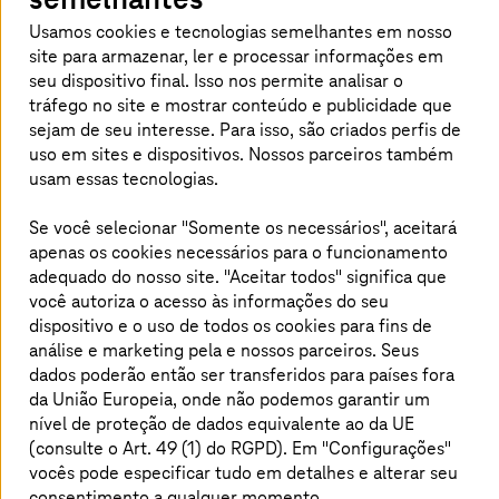
Usamos cookies e tecnologias semelhantes em nosso
site para armazenar, ler e processar informações em
FinOps
seu dispositivo final. Isso nos permite analisar o
Otimize o financiamento de sua nuvem com nossas
tráfego no site e mostrar conteúdo e publicidade que
soluções personalizadas de FinOps.
sejam de seu interesse. Para isso, são criados perfis de
uso em sites e dispositivos. Nossos parceiros também
usam essas tecnologias.
Saiba mais
Se você selecionar "Somente os necessários", aceitará
apenas os cookies necessários para o funcionamento
adequado do nosso site. "Aceitar todos" significa que
você autoriza o acesso às informações do seu
Por que escolher a
T-Systems
como sua
dispositivo e o uso de todos os cookies para fins de
parceira para consultoria e
análise e marketing pela
e nossos parceiros. Seus
transformação de nuvem?
dados poderão então ser transferidos para países fora
da União Europeia, onde não podemos garantir um
nível de proteção de dados equivalente ao da UE
(consulte o Art. 49 (1) do RGPD). Em "Configurações"
vocês pode especificar tudo em detalhes e alterar seu
Soberania e
Sobe
consentimento a qualquer momento.