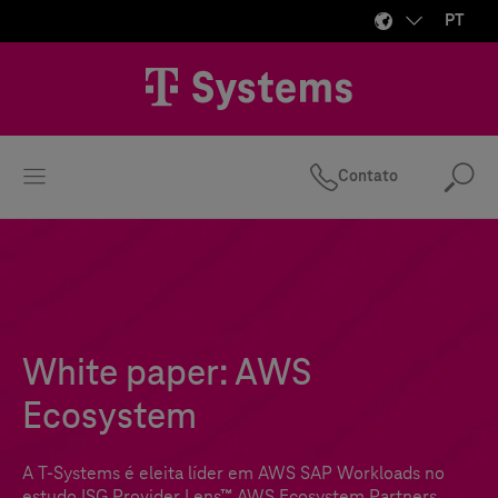
PT
Contato
Pes
White paper: AWS
Ecosystem
A
T-Systems
é eleita líder em AWS SAP Workloads no
estudo ISG Provider Lens™ AWS Ecosystem Partners