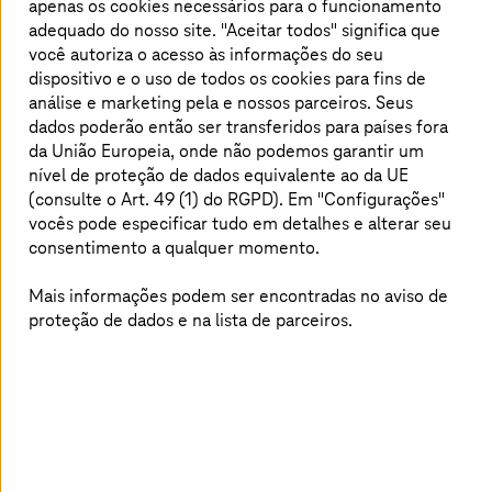
apenas os cookies necessários para o funcionamento
as melhores escolhas para os seus negócios.
adequado do nosso site. "Aceitar todos" significa que
você autoriza o acesso às informações do seu
dispositivo e o uso de todos os cookies para fins de
análise e marketing pela
e nossos parceiros. Seus
Saiba o que o estudo oferece
dados poderão então ser transferidos para países fora
da União Europeia, onde não podemos garantir um
O relatório ISG Provider Lens™ AWS Ecosystem Partners
nível de proteção de dados equivalente ao da UE
2024 oferece as seguintes informações para os
(consulte o Art. 49 (1) do RGPD). Em "Configurações"
tomadores de decisão de negócios e TI:
vocês pode especificar tudo em detalhes e alterar seu
consentimento a qualquer momento.
Avaliações nos quadrantes: AWS Professional
Services; AWS Managed Services; AWS Data
Analytics, AI and ML; AWS SAP Workloads e AWS
Mais informações podem ser encontradas no aviso de
Brazil Public Sector - Technology Services;
proteção de dados e na lista de parceiros.
Transparência sobre os pontos fortes e de atenção
dos fornecedores relevantes;
Posicionamento dos provedores por segmentos em
suas vantagens competitivas e atratividade de
portfólio;
Tendências e inovações para eficiência operacional