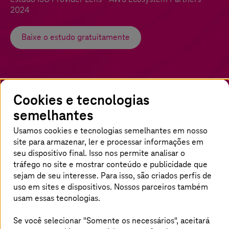
2024
Baixe o estudo gratuitamente
Cookies e tecnologias
semelhantes
Usamos cookies e tecnologias semelhantes em nosso
Explore o potencial e inove com a AWS
site para armazenar, ler e processar informações em
seu dispositivo final. Isso nos permite analisar o
A
T-Systems
tem o prazer de disponibilizar para
tráfego no site e mostrar conteúdo e publicidade que
download o ISG Provider Lens™ AWS
sejam de seu interesse. Para isso, são criados perfis de
Ecosystem Partners 2024, que compara os
uso em sites e dispositivos. Nossos parceiros também
pontos fortes, os desafios e os diferenciais
usam essas tecnologias.
competitivos dos principais parceiros AWS,
Se você selecionar "Somente os necessários", aceitará
para ajudar os tomadores de decisão a fazerem