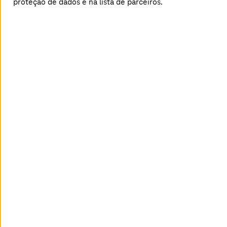
proteção de dados e na lista de parceiros.
indisponibilidade.
Conheça as nossas soluções em cloud
Quer mais eficiência na gestão da
infraestrutura de TI da sua empresa?
Nossos especialistas estão à disposição
para ajudar você.
Entre em contato conosco