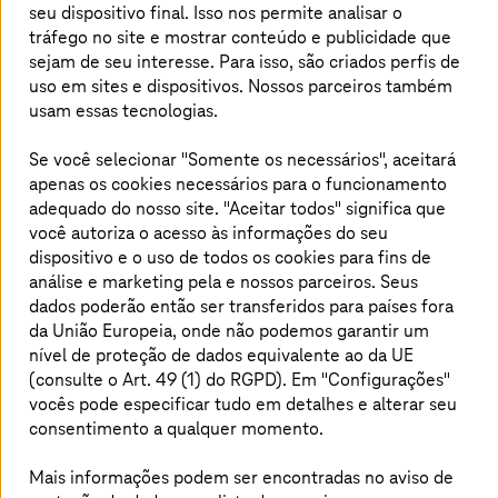
modelos de negócios, as empresas precisam
seu dispositivo final. Isso nos permite analisar o
não apenas de uma infraestrutura de TI
tráfego no site e mostrar conteúdo e publicidade que
personalizada, mas também de uma
sejam de seu interesse. Para isso, são criados perfis de
uso em sites e dispositivos. Nossos parceiros também
plataforma de nuvem que atenda às exigências
usam essas tecnologias.
dos seus negócios.
Se você selecionar "Somente os necessários", aceitará
apenas os cookies necessários para o funcionamento
adequado do nosso site. "Aceitar todos" significa que
Reduzindo riscos de indisponibilidade
você autoriza o acesso às informações do seu
dispositivo e o uso de todos os cookies para fins de
Modernizando a forma de gerenciamento da
análise e marketing pela
e nossos parceiros. Seus
Infraestrutura de TI, apresentamos o
T-Systems
MCI
dados poderão então ser transferidos para países fora
(Magenta Cloud Intelligence): a revolução em soluções
da União Europeia, onde não podemos garantir um
inteligentes para aprimorar a eficiência de nossas
nível de proteção de dados equivalente ao da UE
operações. Unindo
monitoramento
,
observabilidade
,
(consulte o Art. 49 (1) do RGPD). Em "Configurações"
machine learning
,
automação e inteligência artificial
,
nossa plataforma detecta e remedia incidentes
vocês pode especificar tudo em detalhes e alterar seu
automaticamente. Com insights e sugestões precisas,
consentimento a qualquer momento.
oferecemos uma abordagem proativa para acionamentos
automáticos, resolução de problemas, análise de causa
Mais informações podem ser encontradas no aviso de
raiz e redução de custos, minimizando riscos de