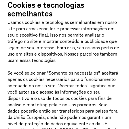
Cookies e tecnologias
semelhantes
Usamos cookies e tecnologias semelhantes em nosso
site para armazenar, ler e processar informações em
seu dispositivo final. Isso nos permite analisar o
tráfego no site e mostrar conteúdo e publicidade que
sejam de seu interesse. Para isso, são criados perfis de
uso em sites e dispositivos. Nossos parceiros também
Em parceria com a AWS, nós desenvolvemos uma
usam essas tecnologias.
abordagem perfeita para a implementação de um
ambiente de TI integrado. Nosso processo de migração
Se você selecionar "Somente os necessários", aceitará
cria um equilíbrio entre as necessidades de negócios e os
apenas os cookies necessários para o funcionamento
requisitos técnicos. Na fase inicial, são implementadas
adequado do nosso site. "Aceitar todos" significa que
avaliações padronizadas e, em seguida, são elaborados o
você autoriza o acesso às informações do seu
caso de negócio e o plano de migração em conformidade
dispositivo e o uso de todos os cookies para fins de
com os requisitos de segurança. Na fase de
análise e marketing pela
e nossos parceiros. Seus
implementação, as equipes da Cloud Migration Factory
dados poderão então ser transferidos para países fora
(CMF) trabalham com uma abordagem de Sprints para
da União Europeia, onde não podemos garantir um
fazer a migração das aplicações definidas para a AWS. A
nível de proteção de dados equivalente ao da UE
fase final é a melhoria contínua, em que ajudamos as