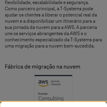
flexibilidade, escalabilidade e segurança.
Como parceiro principal, a
T-Systems
pode
ajudar os clientes a liberar o potencial real da
nuvem e a disponibilizar um itinerário para a
sua jornada da nuvem para a AWS. A parceria
une os serviços abrangentes da AWS e o
conhecimento especializado da
T-Systems
para
uma migração para a nuvem bem-sucedida.
Fábrica de migração na nuvem