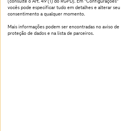
(consulte o Art. 49 (1) do RGPD). Em "Configurações"
empresas na área de dimensionamento correto,
vocês pode especificar tudo em detalhes e alterar seu
gerenciamento de custos e melhoria operacional.
consentimento a qualquer momento.
Mais informações podem ser encontradas no aviso de
Um itinerário na Rota 60 sobre o tema
proteção de dados e na lista de parceiros.
migração
Neste vídeo, os especialistas em cloud Nico Herzhauser e
Christian Blaas, da AWS, se aprofundam no tema
migração para a nuvem, compartilhando as práticas
recomendadas e referências dos clientes.