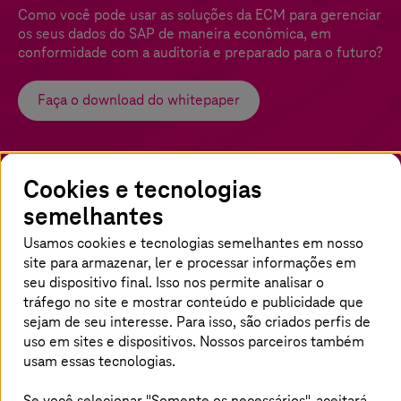
Como você pode usar as soluções da ECM para gerenciar
os seus dados do SAP de maneira econômica, em
conformidade com a auditoria e preparado para o futuro?
Faça o download do whitepaper
Cookies e tecnologias
semelhantes
O mundo do SAP está em
Usamos cookies e tecnologias semelhantes em nosso
transformação
site para armazenar, ler e processar informações em
seu dispositivo final. Isso nos permite analisar o
Todos os usuários do SAP têm até 2027 para
tráfego no site e mostrar conteúdo e publicidade que
fazer a transição para o SAP S/4HANA.
sejam de seu interesse. Para isso, são criados perfis de
uso em sites e dispositivos. Nossos parceiros também
Concomitantemente, as empresas estão
usam essas tecnologias.
preocupadas com continuidade de
determinadas interfaces no futuro e se e
Se você selecionar "Somente os necessários", aceitará