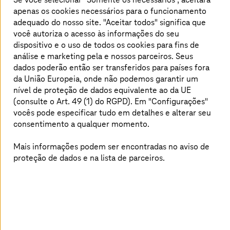
quando o CMIS irá se tornar a interface
apenas os cookies necessários para o funcionamento
preferida entre os sistemas S/4HANA e ECM.
adequado do nosso site. "Aceitar todos" significa que
você autoriza o acesso às informações do seu
Além disso, as empresas vêm enfrentando
dispositivo e o uso de todos os cookies para fins de
dificuldade com o crescimento do volume de
análise e marketing pela
e nossos parceiros. Seus
dados. Isso não apenas prejudica o
dados poderão então ser transferidos para países fora
desempenho dos sistemas SAP, mas também
da União Europeia, onde não podemos garantir um
aumenta os custos de licença e infraestrutura.
nível de proteção de dados equivalente ao da UE
(consulte o Art. 49 (1) do RGPD). Em "Configurações"
vocês pode especificar tudo em detalhes e alterar seu
consentimento a qualquer momento.
Aqui você encontrará as respostas para
os desafios atuais com o SAP:
Mais informações podem ser encontradas no aviso de
proteção de dados e na lista de parceiros.
Como e por que as empresas se beneficiam do
arquivamento de dados do SAP?
Quais opções oferecem as interfaces do SAP
ArchiveLink, Information Lifecycle Management
(ILM) e Content Management Interoperability
Services (CMIS)?