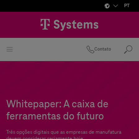
PT
Contato
Pes
Whitepaper: A caixa de
ferramentas do futuro
Três opções digitais que as empresas de manufatura
devem considerar seriamente hoje