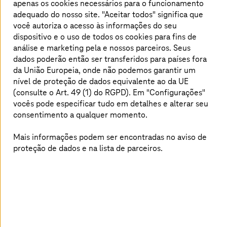
apenas os cookies necessários para o funcionamento
execução de manufatura, da inteligência
adequado do nosso site. "Aceitar todos" significa que
artificial e do metaverso industrial, e
você autoriza o acesso às informações do seu
abordamos as iniciativas atuais de economia
dispositivo e o uso de todos os cookies para fins de
circular da UE relacionadas ao passaporte do
análise e marketing pela
e nossos parceiros. Seus
dados poderão então ser transferidos para países fora
produto e à pegada de carbono do produto.
da União Europeia, onde não podemos garantir um
nível de proteção de dados equivalente ao da UE
(consulte o Art. 49 (1) do RGPD). Em "Configurações"
Encontre respostas para perguntas
vocês pode especificar tudo em detalhes e alterar seu
consentimento a qualquer momento.
como
Mais informações podem ser encontradas no aviso de
Quais são os desafios atuais enfrentados pelas
proteção de dados e na lista de parceiros.
empresas de manufatura?
Por que as soluções modernas para sistemas de
execução de manufatura estão se tornando cada
vez mais importantes?
Que valor agregado específico a inteligência
artificial pode trazer para a produção?
Como o Metaverso Industrial pode ser usado?