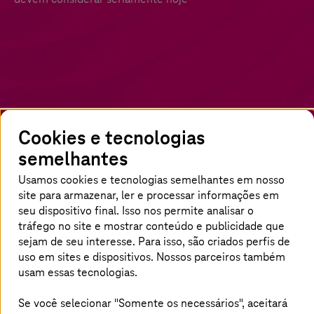
Cookies e tecnologias
semelhantes
A manufatura ganha com a
Usamos cookies e tecnologias semelhantes em nosso
site para armazenar, ler e processar informações em
digitalização
seu dispositivo final. Isso nos permite analisar o
tráfego no site e mostrar conteúdo e publicidade que
As soluções digitais podem fazer uma
sejam de seu interesse. Para isso, são criados perfis de
contribuição substancial para o cumprimento
uso em sites e dispositivos. Nossos parceiros também
das metas operacionais e estratégicas da
usam essas tecnologias.
manufatura. Neste white paper, mostramos o
Se você selecionar "Somente os necessários", aceitará
potencial da modernização dos sistemas de