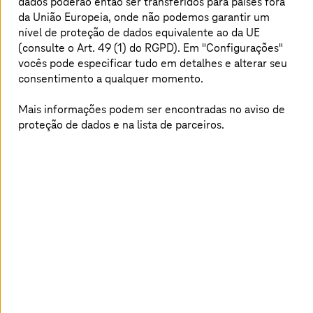
dados poderão então ser transferidos para países fora
está superando esse desafio
da União Europeia, onde não podemos garantir um
nível de proteção de dados equivalente ao da UE
(consulte o Art. 49 (1) do RGPD). Em "Configurações"
Rudolf Dück, CIO do Centro Médico Universitário de
Schleswig-Holstein
(UKSH), descreve como o UKSH está
vocês pode especificar tudo em detalhes e alterar seu
superando esse desafio com a ajuda de uma solução de
consentimento a qualquer momento.
nuvem soberana da
T-Systems
e os benefícios para o
hospital. O UKSH e a
T-Systems
estabeleceram em
Mais informações podem ser encontradas no aviso de
conjunto um marco para a medicina.
proteção de dados e na lista de parceiros.