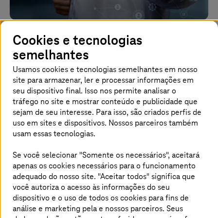
O UKSH e a
T-Systems
Cookies e tecnologias
semelhantes
estabelecem um marco para
Usamos cookies e tecnologias semelhantes em nosso
a medicina
site para armazenar, ler e processar informações em
seu dispositivo final. Isso nos permite analisar o
tráfego no site e mostrar conteúdo e publicidade que
Vantagens de uma solução de nuvem soberana para o
sejam de seu interesse. Para isso, são criados perfis de
Centro Médico Universitário de
Schleswig-Holstein
uso em sites e dispositivos. Nossos parceiros também
usam essas tecnologias.
Página inicial
Cases de Sucesso
Se você selecionar "Somente os necessários", aceitará
Referências sobre serviços em nuvem
Solução de sovereign cloud para a UKSH
apenas os cookies necessários para o funcionamento
adequado do nosso site. "Aceitar todos" significa que
você autoriza o acesso às informações do seu
dispositivo e o uso de todos os cookies para fins de
Como o Centro Médico da
análise e marketing pela
e nossos parceiros. Seus
Universidade de
Schleswig-Holstein