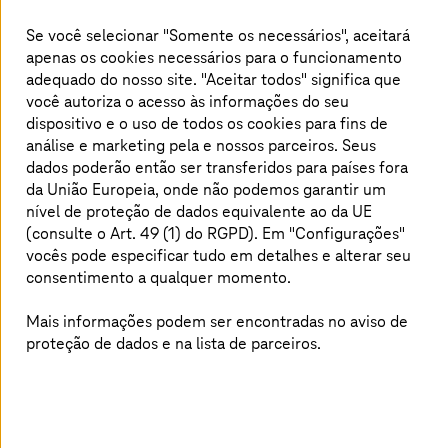
encarregada de adaptar seu software de
aeroporto, desenvolvido às demandas e
Se você selecionar "Somente os necessários", aceitará
necessidades individuais do aeroporto chinês,
apenas os cookies necessários para o funcionamento
adequado do nosso site. "Aceitar todos" significa que
em um período de 24 meses.
você autoriza o acesso às informações do seu
dispositivo e o uso de todos os cookies para fins de
análise e marketing pela
e nossos parceiros. Seus
Desafios do cliente
dados poderão então ser transferidos para países fora
da União Europeia, onde não podemos garantir um
nível de proteção de dados equivalente ao da UE
(consulte o Art. 49 (1) do RGPD). Em "Configurações"
vocês pode especificar tudo em detalhes e alterar seu
consentimento a qualquer momento.
Mais informações podem ser encontradas no aviso de
proteção de dados e na lista de parceiros.