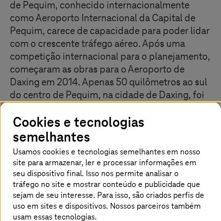
de Pequim, conhecido internacionalmente
como Aeroporto Internacional da Capital de
Pequim, carece de capacidade para poder lidar
com o crescente tráfego aéreo. Após uma
competição internacional para o planejamento,
começaram as obras para o Aeroporto de
Daxing em 2014. Apenas 50 quilômetros ao sul
do centro de Pequim, na cidade de Daxing, foi
construído um dos maiores aeroportos do
Cookies e tecnologias
mundo para aviação civil em apenas cinco
anos. Um megaprojeto exigente não apenas
semelhantes
arquitetonicamente, mas também
Usamos cookies e tecnologias semelhantes em nosso
tecnologicamente, com equipamentos de
site para armazenar, ler e processar informações em
última geração para enfrentar os desafios dos
seu dispositivo final. Isso nos permite analisar o
tráfego no site e mostrar conteúdo e publicidade que
anos seguintes. Com a programação do
sejam de seu interesse. Para isso, são criados perfis de
sistema de controle de tráfego digital, a
uso em sites e dispositivos. Nossos parceiros também
prestadora de serviços digitais
T-Systems
foi
usam essas tecnologias.