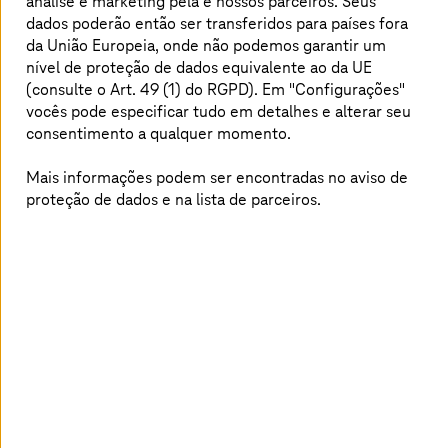
análise e marketing pela
e nossos parceiros. Seus
Fiori®, a interface do usuário garante usabilidade
dados poderão então ser transferidos para países fora
significativamente mais simples e intuitiva. E isso tudo
da União Europeia, onde não podemos garantir um
com uma enorme economia.
nível de proteção de dados equivalente ao da UE
(consulte o Art. 49 (1) do RGPD). Em "Configurações"
vocês pode especificar tudo em detalhes e alterar seu
consentimento a qualquer momento.
Os benefícios para o cliente
Mais informações podem ser encontradas no aviso de
Simplificação radical dos processos de negócio e
proteção de dados e na lista de parceiros.
integração contínua ao ambiente do SAP
Os dados em tempo real viabilizam decisões mais
rápidas e melhores e, com isso, negócios em tempo
real (tecnologia in-memory)
A interface de usuário simples possibilita a
operação intuitiva
Transparência máxima de todas as decisões de
negócio por meio de avaliações ad hoc