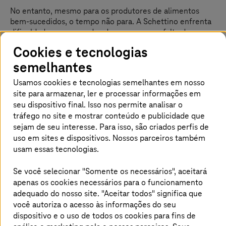
No entanto, mesmo para os produtores de alimentos
bem-sucedidos, o tempo não para. A Schettino enfrenta
dificuldades com grandes despesas e com falta de
transparência. O controle manual da grande empresa
Cookies e tecnologias
gerou dados redundantes e custos adicionais
semelhantes
desnecessários. A empresa mexicana enxergou na
digitalização de todos os processos de negócio uma saída
Usamos cookies e tecnologias semelhantes em nosso
para esta situação.
site para armazenar, ler e processar informações em
seu dispositivo final. Isso nos permite analisar o
O Grupo Schettino encontrou na
T-Systems
a parceira
tráfego no site e mostrar conteúdo e publicidade que
ideal para dar o grande passo em direção aos negócios
em tempo real e fazer a transformação para o SAP
sejam de seu interesse. Para isso, são criados perfis de
S/4HANA. Com a implementação das melhores práticas
uso em sites e dispositivos. Nossos parceiros também
do SAP, entre outros, de aquisição, planejamento de
usam essas tecnologias.
produção, distribuição, qualidade, manutenção de
instalações e finanças, o revendedor de gêneros
Se você selecionar "Somente os necessários", aceitará
alimentícios conseguiu padronizar e simplificar
apenas os cookies necessários para o funcionamento
radicalmente os processos de negócio. Dessa forma, a
adequado do nosso site. "Aceitar todos" significa que
empresa beneficia-se dos dados em tempo real e
você autoriza o acesso às informações do seu
consegue tomar decisões mais rápidas e melhores no dia
dispositivo e o uso de todos os cookies para fins de
a dia dos negócios. Além disso, com as aplicações SAP