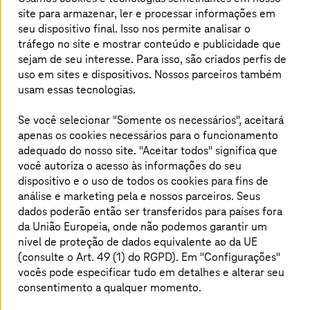
A introdução, a operação e o desenvolvimento
site para armazenar, ler e processar informações em
do SAP e de outros aplicativos na nuvem são
seu dispositivo final. Isso nos permite analisar o
tráfego no site e mostrar conteúdo e publicidade que
um desafio constante para muitas empresas.
sejam de seu interesse. Para isso, são criados perfis de
Muitas vezes, elas não têm as ferramentas, as
uso em sites e dispositivos. Nossos parceiros também
informações, as habilidades e a experiência
usam essas tecnologias.
necessárias. A pressão do tempo e as
preocupações com o aumento dos custos
Se você selecionar "Somente os necessários", aceitará
apenas os cookies necessários para o funcionamento
também podem impedir a melhoria dos
adequado do nosso site. "Aceitar todos" significa que
serviços. Como resultado, perdem-se
você autoriza o acesso às informações do seu
oportunidades de otimizar os aplicativos, a
dispositivo e o uso de todos os cookies para fins de
experiência do usuário e a jornada do cliente.
análise e marketing pela
e nossos parceiros. Seus
dados poderão então ser transferidos para países fora
da União Europeia, onde não podemos garantir um
nível de proteção de dados equivalente ao da UE
Gerenciamento de aplicativos de ponta
(consulte o Art. 49 (1) do RGPD). Em "Configurações"
a ponta na nuvem: estável, seguro e
vocês pode especificar tudo em detalhes e alterar seu
orientado para o valor
consentimento a qualquer momento.