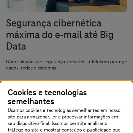
Segurança cibernética
máxima do e-mail até Big
Data
Com soluções de segurança versáteis, a Telekom protege
dados, redes e sistemas
Cookies e tecnologias
Página inicial
Cases de Sucesso
Referências sobre segurança
semelhantes
Usamos cookies e tecnologias semelhantes em nosso
Segurança de TI completa a partir de
site para armazenar, ler e processar informações em
uma única fonte
seu dispositivo final. Isso nos permite analisar o
tráfego no site e mostrar conteúdo e publicidade que