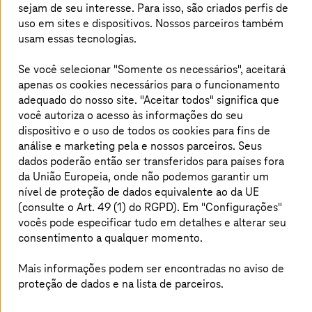
Do envio de e-mail de um hotel até o processamento de
sejam de seu interesse. Para isso, são criados perfis de
Big Data na empresa internacional. Quanto mais
uso em sites e dispositivos. Nossos parceiros também
abrangentes são as redes de comunicação e de dados,
usam essas tecnologias.
mais proteção será necessária para o sistema. Para as
empresas que se encontram na transformação digital,
Se você selecionar "Somente os necessários", aceitará
uma infraestrutura de TI bem protegida é indispensável.
apenas os cookies necessários para o funcionamento
A Telekom fornece a Solução de Segurança adequada
adequado do nosso site. "Aceitar todos" significa que
para cada necessidade com ferramentas de segurança
você autoriza o acesso às informações do seu
inovadoras e serviços em nuvem altamente disponíveis.
dispositivo e o uso de todos os cookies para fins de
análise e marketing pela
e nossos parceiros. Seus
dados poderão então ser transferidos para países fora
da União Europeia, onde não podemos garantir um
nível de proteção de dados equivalente ao da UE
(consulte o Art. 49 (1) do RGPD). Em "Configurações"
vocês pode especificar tudo em detalhes e alterar seu
consentimento a qualquer momento.
Mais informações podem ser encontradas no aviso de
proteção de dados e na lista de parceiros.