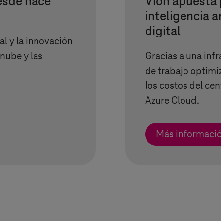
esde hace
Vion apuesta p
inteligencia ar
digital
al y la innovación
 nube y las
Gracias a una inf
de trabajo optimi
los costos del ce
Azure Cloud.
Más informaci