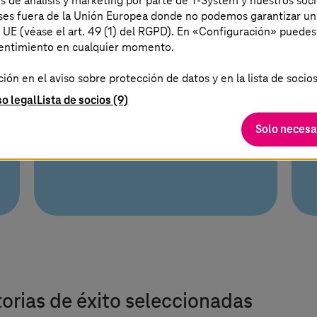
es de análisis y marketing por parte de T-System y nuestros soci
Desarrolla flujos de trabajo de
aíses fuera de la Unión Europea donde no podemos garantizar un
a UE (véase el art. 49 (1) del RGPD). En «Configuración» puedes
IA soberanos con total
sentimiento en cualquier momento.
portabilidad de modelos para
evitar la dependencia de un
ón en el aviso sobre protección de datos y en la lista de socios
proveedor y reducir los
so legal
Lista de socios (9)
riesgos de dependencia.
Solo necesa
storias de éxito seleccionadas