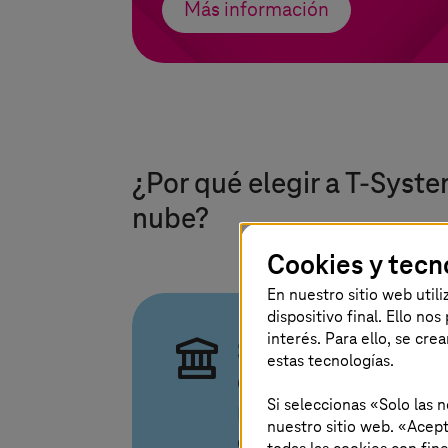
Más información
¿Por qué elegir a
T-Syst
nube?
Cookies y tecn
En nuestro sitio web util
dispositivo final. Ello no
interés. Para ello, se cre
Soberanía y
estas tecnologías.
conformidad
Si seleccionas «Solo las 
regulatoria «por
nuestro sitio web. «Acept
diseño»