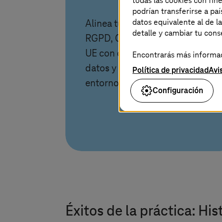
todas las cookies con fin
podrían transferirse a p
datos equivalente al de l
Alinea tu nube con DORA,
detalle y cambiar tu con
RGPD, GxP y la Ley de IA de la
UE con control total sobre
Encontrarás más informaci
datos y cargas de trabajo en
Política de privacidad
Avi
entornos multinube.
Configuración
Éxitos de la práctica: Hi