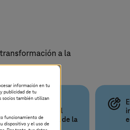
 transformación a la
rocesar información en tu
 y publicidad de tu
s socios también utilizan
Experiencia
E
integral en el
i
ecto funcionamiento de
ciclo de vida de la
e
u dispositivo y el uso de
nube