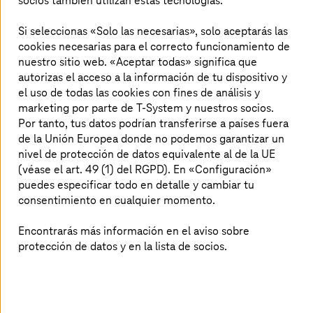
socios también utilizan estas tecnologías.
La arquitectura de TI de los automóviles está
evolucionando. Los servicios y funciones
Si seleccionas «Solo las necesarias», solo aceptarás las
controlados por software están en auge, desde
cookies necesarias para el correcto funcionamiento de
los modernos sistemas de asistencia al
nuestro sitio web. «Aceptar todas» significa que
autorizas el acceso a la información de tu dispositivo y
conductor hasta las aplicaciones IoT para el
el uso de todas las cookies con fines de análisis y
infoentretenimiento.
T-Systems
ofrece
marketing por parte de T-System y nuestros socios.
soluciones integrales desde el chip en el
Por tanto, tus datos podrían transferirse a países fuera
vehículo hasta la nube y ayuda a los fabricantes
de la Unión Europea donde no podemos garantizar un
de vehículos de forma exhaustiva con el
nivel de protección de datos equivalente al de la UE
desarrollo y la protección de soluciones de
(véase el art. 49 (1) del RGPD). En «Configuración»
puedes especificar todo en detalle y cambiar tu
software integrado, cumpliendo todos los
consentimiento en cualquier momento.
requisitos de conformidad actuales.
Encontrarás más información en el aviso sobre
protección de datos y en la lista de socios.
Estrategia de desarrollo e integración
conforme a las normas internacionales