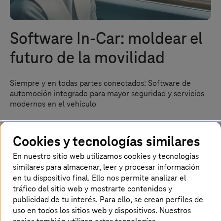
Software In-Car: moldear el
futuro de la movilidad
Siempre y en todas partes conectados: Software de
automoción integrado para mayor seguridad y servicios
modernos en el vehículo
Cookies y tecnologías similares
Página de inicio
Sectores
Automoción
Soluciones
Software In-Car
En nuestro sitio web utilizamos cookies y tecnologías
similares para almacenar, leer y procesar información
en tu dispositivo final. Ello nos permite analizar el
Soluciones integrales desde el chip
tráfico del sitio web y mostrarte contenidos y
publicidad de tu interés. Para ello, se crean perfiles de
hasta la nube
uso en todos los sitios web y dispositivos. Nuestros