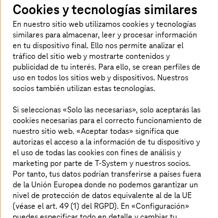
Cookies y tecnologías similares
empresas farmacéuticas y centros de
investigación pueden operar con mayor
En nuestro sitio web utilizamos cookies y tecnologías
similares para almacenar, leer y procesar información
eficiencia y escalar más rápidamente.
en tu dispositivo final. Ello nos permite analizar el
tráfico del sitio web y mostrarte contenidos y
publicidad de tu interés. Para ello, se crean perfiles de
Nuestras mejores soluciones
uso en todos los sitios web y dispositivos. Nuestros
socios también utilizan estas tecnologías.
Si seleccionas «Solo las necesarias», solo aceptarás las
Aplicaciones clínicas
cookies necesarias para el correcto funcionamiento de
nuestro sitio web. «Aceptar todas» significa que
Conecta todos los procesos clínicos de forma
autorizas el acceso a la información de tu dispositivo y
segura, sin fisuras y a gran escala.
el uso de todas las cookies con fines de análisis y
marketing por parte de T-System y nuestros socios.
Más información
Por tanto, tus datos podrían transferirse a países fuera
de la Unión Europea donde no podemos garantizar un
nivel de protección de datos equivalente al de la UE
Soluciones de IA para el sector de la salud
(véase el art. 49 (1) del RGPD). En «Configuración»
puedes especificar todo en detalle y cambiar tu