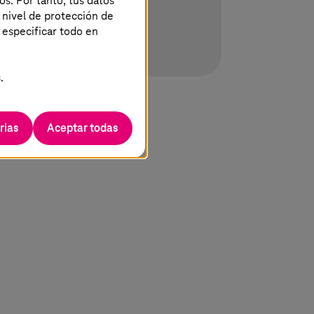
os. Por tanto, tus datos
 nivel de protección de
 especificar todo en
.
rias
Aceptar todas