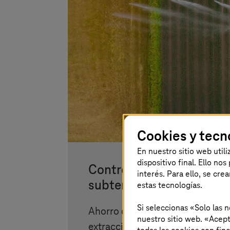
Cookies y tecn
En nuestro sitio web util
dispositivo final. Ello no
Control inteligente de la
interés. Para ello, se cre
subterráneas
estas tecnologías.
Si seleccionas «Solo las 
Ahorro de agua para el medio a
nuestro sitio web. «Acept
extracción de agua controlada po