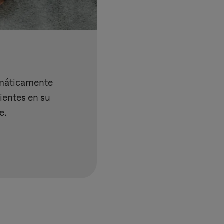
máticamente
ientes en su
e.