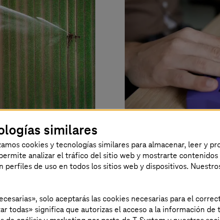
ologías similares
izamos cookies y tecnologías similares para almacenar, leer y p
s permite analizar el tráfico del sitio web y mostrarte contenidos
s aguas
Implantación 
an perfiles de uso en todos los sitios web y dispositivos. Nuestro
digital en las
públicas
necesarias», solo aceptarás las cookies necesarias para el corr
mbiente con
ar todas» significa que autorizas el acceso a la información de t
r IoT.
¿Hasta qué punto 