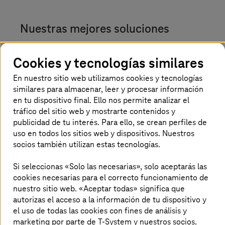
Nuestras mejores soluciones
Cookies y tecnologías similares
Soluciones de SAP
En nuestro sitio web utilizamos cookies y tecnologías
Con nuestras soluciones de SAP integrales podrás
similares para almacenar, leer y procesar información
dominar la transformación a SAP S/4HANA.
en tu dispositivo final. Ello nos permite analizar el
tráfico del sitio web y mostrarte contenidos y
Más información
publicidad de tu interés. Para ello, se crean perfiles de
uso en todos los sitios web y dispositivos. Nuestros
socios también utilizan estas tecnologías.
Managed Container Stack
Si seleccionas «Solo las necesarias», solo aceptarás las
Nuestras plataformas seguras con soporte 24x7
cookies necesarias para el correcto funcionamiento de
cubren todos los escenarios gestionados de
nuestro sitio web. «Aceptar todas» significa que
Kubernetes en el entorno empresarial.
autorizas el acceso a la información de tu dispositivo y
el uso de todas las cookies con fines de análisis y
marketing por parte de T-System y nuestros socios.
Más información