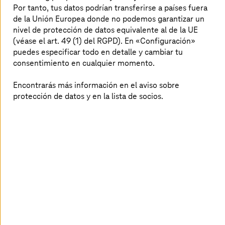
Por tanto, tus datos podrían transferirse a países fuera
de la Unión Europea donde no podemos garantizar un
nivel de protección de datos equivalente al de la UE
Servicios de colaboración
(véase el art. 49 (1) del RGPD). En «Configuración»
puedes especificar todo en detalle y cambiar tu
Prepara a los empleados de forma rápida y segura
consentimiento en cualquier momento.
para el trabajo desde dentro y fuera de casa con un
software de colaboración.
Encontrarás más información en el aviso sobre
protección de datos y en la lista de socios.
Más información
Mainframe & Cloud Transformation
¿La estrategia cloud de tu empresa encaja bien con
la situación del entorno de unidad central?
Más información