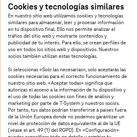
Cookies y tecnologías similares
Con el nuevo cifrado multipunto a multipunto, Sarre es
En nuestro sitio web utilizamos cookies y tecnologías
el primer Estado Federado de Alemania en tener una
similares para almacenar, leer y procesar información
solución moderna de encriptación Layer-2 que cumple
en tu dispositivo final. Ello nos permite analizar el
los estrictos requisitos de la BSI para la transferencia de
tráfico del sitio web y mostrarte contenidos y
información VSNfD. El cifrado de sitio a sitio evita de
publicidad de tu interés. Para ello, se crean perfiles de
manera efectiva que los documentos, flujos de datos o
uso en todos los sitios web y dispositivos. Nuestros
correos electrónicos intercambiados sean leídos por
socios también utilizan estas tecnologías.
terceros. El concepto sirve ahora de modelo para su uso
en otros Estados Federados. También importante: Como
Si seleccionas «Solo las necesarias», solo aceptarás las
el hardware está integrado en estas cajas de cifrado, los
cookies necesarias para el correcto funcionamiento de
usuarios no sienten ninguna pérdida de rendimiento. El
servidor central de gestión de la policía y el centro
nuestro sitio web. «Aceptar todas» significa que
informático propio de la IT-DLZ constituyen la base para
autorizas el acceso a la información de tu dispositivo y
gestionar y operar la solución de forma independiente.
el uso de todas las cookies con fines de análisis y
T-Systems
presta servicios de apoyo 24/7. Y si falla
marketing por parte de T-System y nuestros socios.
alguna caja el fin de semana, también las reemplazadas
Por tanto, tus datos podrían transferirse a países fuera
rápidamente. «Con esta solución, Sarre no solo está
de la Unión Europea donde no podemos garantizar un
implementando sistemáticamente la “Cybersecurity
nivel de protección de datos equivalente al de la UE
first”. También muestra de manera ejemplar para
(véase el art. 49 (1) del RGPD). En «Configuración»
Alemania que el cifrado integral de todas las entidades
puedes especificar todo en detalle y cambiar tu