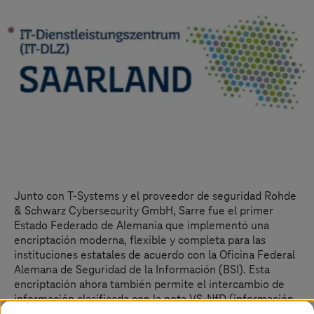
Junto con
T-Systems
y el proveedor de seguridad Rohde
& Schwarz Cybersecurity GmbH, Sarre fue el primer
Estado Federado de Alemania que implementó una
encriptación moderna, flexible y completa para las
instituciones estatales de acuerdo con la Oficina Federal
Alemana de Seguridad de la Información (BSI). Esta
encriptación ahora también permite el intercambio de
información clasificada con la nota VS-NfD (información
clasificada solo para uso oficial).