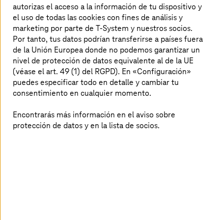
La nube como puerta al crecimiento y
autorizas el acceso a la información de tu dispositivo y
la sostenibilidad
el uso de todas las cookies con fines de análisis y
marketing por parte de T-System y nuestros socios.
Por tanto, tus datos podrían transferirse a países fuera
de la Unión Europea donde no podemos garantizar un
nivel de protección de datos equivalente al de la UE
(véase el art. 49 (1) del RGPD). En «Configuración»
puedes especificar todo en detalle y cambiar tu
consentimiento en cualquier momento.
Encontrarás más información en el aviso sobre
protección de datos y en la lista de socios.
Las nuevas tecnologías de propulsión basadas en
hidrógeno, electrificación y combustibles sostenibles
para la aviación reducen la huella de carbono y permiten