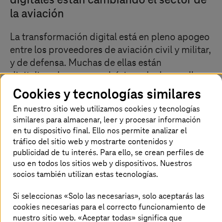
digitales están cambiando el sector de
la aviación
La transformación digital está en pleno apogeo
entre los proveedores de aviación civil y militar,
y de defensa. Muchas de ellas están
digitalizando procesos básicos de desarrollo y
producción para introducir nuevas y
Cookies y tecnologías similares
sostenibles rápidamente en el mercado
En nuestro sitio web utilizamos cookies y tecnologías
tecnologías o están abriendo nuevas áreas de
similares para almacenar, leer y procesar información
negocio, como la movilidad urbana. Al mismo
en tu dispositivo final. Ello nos permite analizar el
tiempo, necesitan establecer cadenas de
tráfico del sitio web y mostrarte contenidos y
publicidad de tu interés. Para ello, se crean perfiles de
suministro estables y eficientes para evitar
uso en todos los sitios web y dispositivos. Nuestros
cuellos de botella y permitir mayores ritmos de
socios también utilizan estas tecnologías.
producción.
Si seleccionas «Solo las necesarias», solo aceptarás las
cookies necesarias para el correcto funcionamiento de
nuestro sitio web. «Aceptar todas» significa que