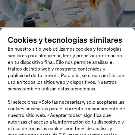
Cookies y tecnologías similares
En nuestro sitio web utilizamos cookies y tecnologías
similares para almacenar, leer y procesar información
¿Eres un cliente empresarial interesado en nuestras
en tu dispositivo final. Ello nos permite analizar el
soluciones y servicios? ¿Te gustaría hablar con un experto
tráfico del sitio web y mostrarte contenidos y
de
T-Systems
o recibir las últimas novedades de
publicidad de tu interés. Para ello, se crean perfiles de
T-Systems
?
uso en todos los sitios web y dispositivos. Nuestros
socios también utilizan estas tecnologías.
Contáctanos a través de nuestro formulario. Te
contactaremos por correo electrónico o teléfono, como
Si seleccionas «Solo las necesarias», solo aceptarás las
prefieras.
cookies necesarias para el correcto funcionamiento de
nuestro sitio web. «Aceptar todas» significa que
¡Esperamos saber de ti pronto!
autorizas el acceso a la información de tu dispositivo y
El equipo de
T-Systems
el uso de todas las cookies con fines de análisis y