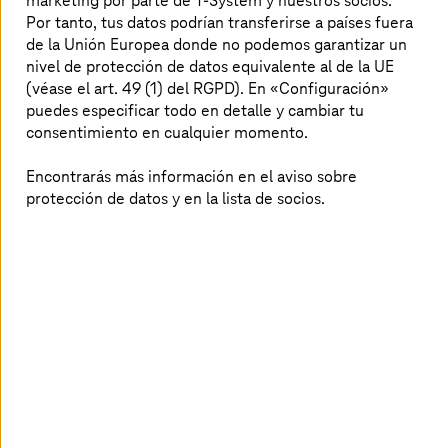
marketing por parte de T-System y nuestros socios.
Por tanto, tus datos podrían transferirse a países fuera
de la Unión Europea donde no podemos garantizar un
Tratamiento
nivel de protección de datos equivalente al de la UE
Sra.
Sr.
(véase el art. 49 (1) del RGPD). En «Configuración»
puedes especificar todo en detalle y cambiar tu
Nombre
consentimiento en cualquier momento.
Encontrarás más información en el aviso sobre
protección de datos y en la lista de socios.
Apellido
Dirección de Email
Compañía