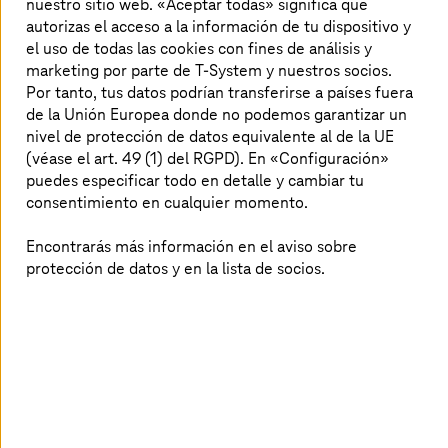
nuestro sitio web. «Aceptar todas» significa que
no se limita a directrices y debates éticos. Tiene un
autorizas el acceso a la información de tu dispositivo y
enorme impacto económico. Con diversas iniciativas,
el uso de todas las cookies con fines de análisis y
como la gestión de la movilidad con bajas emisiones de
marketing por parte de T-System y nuestros socios.
carbono, la gestión moderna de la energía en los
Por tanto, tus datos podrían transferirse a países fuera
comercios y un sistema eficiente de carga de vehículos
eléctricos, el sector está introduciendo prácticas que
de la Unión Europea donde no podemos garantizar un
protegen el medio ambiente. Estos cambios no solo
nivel de protección de datos equivalente al de la UE
contribuyen a un planeta más sano, sino que también
(véase el art. 49 (1) del RGPD). En «Configuración»
permiten ahorrar costos a largo plazo y mejorar la
puedes especificar todo en detalle y cambiar tu
experiencia del cliente.
consentimiento en cualquier momento.
Encontrarás más información en el aviso sobre
protección de datos y en la lista de socios.
Whitepaper: Logística sostenible
Entérate de qué retos hay en el camino
hacia una logística del transporte
respetuosa con el medio ambiente y de
cómo las tecnologías innovadoras pueden