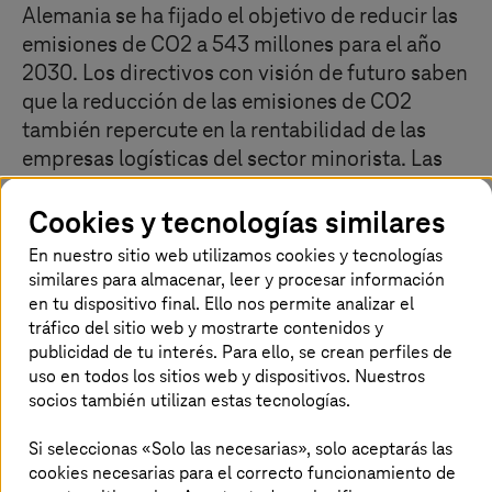
Alemania se ha fijado el objetivo de reducir las
emisiones de CO2 a 543 millones para el año
2030. Los directivos con visión de futuro saben
que la reducción de las emisiones de CO2
también repercute en la rentabilidad de las
empresas logísticas del sector minorista. Las
soluciones digitales que buscan la
Cookies y tecnologías similares
transparencia en las cadenas de suministro, la
reducción de emisiones y el análisis de datos
En nuestro sitio web utilizamos cookies y tecnologías
para tomar mejores decisiones ayudan a
similares para almacenar, leer y procesar información
conservar recursos valiosos.
en tu dispositivo final. Ello nos permite analizar el
tráfico del sitio web y mostrarte contenidos y
publicidad de tu interés. Para ello, se crean perfiles de
uso en todos los sitios web y dispositivos. Nuestros
El comercio minorista entra en una
socios también utilizan estas tecnologías.
nueva era con la sostenibilidad
Si seleccionas «Solo las necesarias», solo aceptarás las
cookies necesarias para el correcto funcionamiento de
La sostenibilidad en el comercio minorista y la logística