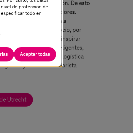
os. Por tanto, tus datos
el fomento de la innovación. De esto
 nivel de protección de
in situ y talleres inspiradores.
 especificar todo en
ar procesos de forma más
r nuevos modelos de negocio, por
.
e las cosas o 5G. Déjate inspirar
as áreas de edificios inteligentes,
rias
Aceptar todas
, fábricas inteligentes, logística
teligentes y comercio minorista
de Utrecht