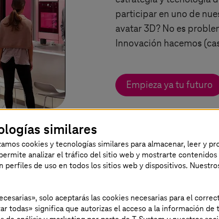
participar en uno de nue
avatar 3D? No es proble
Innovación hacemos (cas
Empieza ya tu futuro
ologías similares
izamos cookies y tecnologías similares para almacenar, leer y p
s permite analizar el tráfico del sitio web y mostrarte contenidos
an perfiles de uso en todos los sitios web y dispositivos. Nuestro
Centro de Innovaci
necesarias», solo aceptarás las cookies necesarias para el corr
ar todas» significa que autorizas el acceso a la información de t
El Centro de innovación 