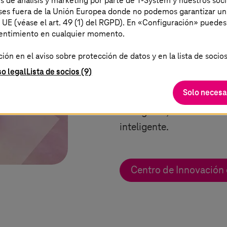
es de análisis y marketing por parte de T-System y nuestros soci
colaboración creativa y 
aíses fuera de la Unión Europea donde no podemos garantizar un
se encargan sus expertos 
a UE (véase el art. 49 (1) del RGPD). En «Configuración» puedes
sentimiento en cualquier momento.
Experimenta cómo diseñ
inteligente y desarrolla
ón en el aviso sobre protección de datos y en la lista de socios
ejemplo con el internet d
so legal
Lista de socios (9)
por las innovaciones de l
Solo necesa
máquinas interconectadas
inteligente, ciudades in
inteligente.
Centro de Innovación 