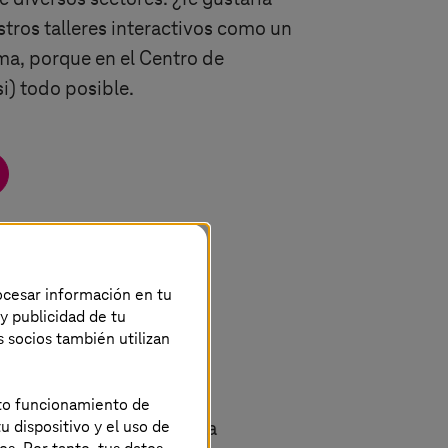
stros talleres interactivos como un
ma, porque en el Centro de
i) todo posible.
rocesar información en tu
 y publicidad de tu
s socios también utilizan
ón de Utrecht
ecto funcionamiento de
u dispositivo y el uso de
de Utrecht se enfoca en la