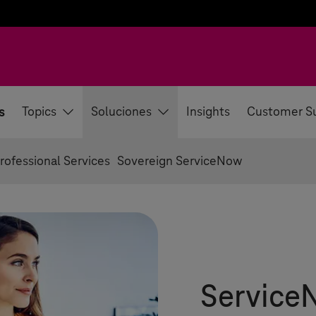
s
Topics
Soluciones
Insights
Customer S
ofessional Services
Sovereign ServiceNow
Service