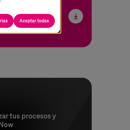
 y efectivas.
rias
Aceptar todas
ar tus procesos y
ceNow