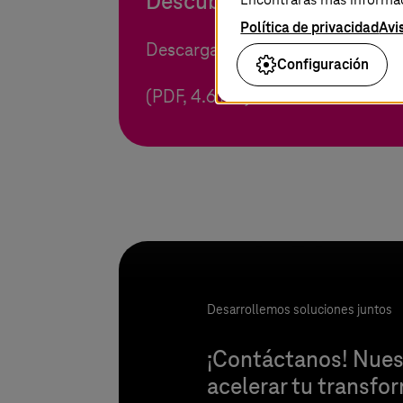
Descubre servicios optim
Política de privacidad
Avi
Descarga nuestro folleto y explor
Configuración
(PDF, 4.6 MB)
Desarrollemos soluciones juntos
¡Contáctanos! Nues
acelerar tu transfo