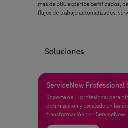
más de 380 expertos certificados, d
flujos de trabajo automatizados, ser
Soluciones
ServiceNow Professional 
Soporte de TI profesional para dig
optimización y escalado en las ár
transformación con ServiceNow.