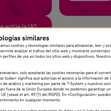
e actúe la IA?
ologías similares
rmación en una
or la IA.
izamos cookies y tecnologías similares para almacenar, leer y p
s permite analizar el tráfico del sitio web y mostrarte contenidos
an perfiles de uso en todos los sitios web y dispositivos. Nuestro
necesarias», solo aceptarás las cookies necesarias para el corr
ar todas» significa que autorizas el acceso a la información de t
es de análisis y marketing por parte de T-System y nuestros soci
aíses fuera de la Unión Europea donde no podemos garantizar un
a UE (véase el art. 49 (1) del RGPD). En «Configuración» puedes
sentimiento en cualquier momento.
ón en el aviso sobre protección de datos y en la lista de socios