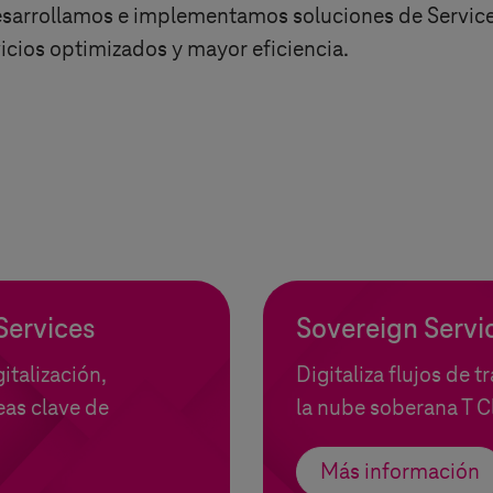
esarrollamos e implementamos soluciones de Servic
vicios optimizados y mayor eficiencia.
Services
Sovereign Serv
italización,
Digitaliza flujos de
eas clave de
la nube soberana
T C
Más información