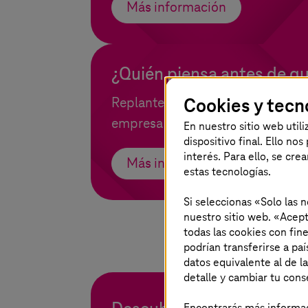
Más información
¿Quién piensa antes de qu
Cookies y tecn
Replantearse el sistema: Transfo
empresa responsable respaldada p
En nuestro sitio web util
dispositivo final. Ello no
interés. Para ello, se cre
Más información
estas tecnologías.
Si seleccionas «Solo las 
nuestro sitio web. «Acept
todas las cookies con fin
podrían transferirse a p
datos equivalente al de l
detalle y cambiar tu con
Encontrarás más informaci