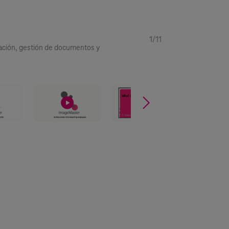
1/11
gación, gestión de documentos y
La MasterFamily com
normas.
§