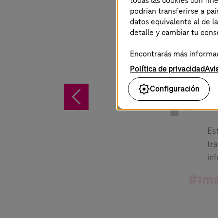
todas las cookies con fin
podrían transferirse a p
datos equivalente al de l
detalle y cambiar tu con
M
Encontrarás más informaci
Se
we
Política de privacidad
Avi
Configuración
%
Es
tr
in