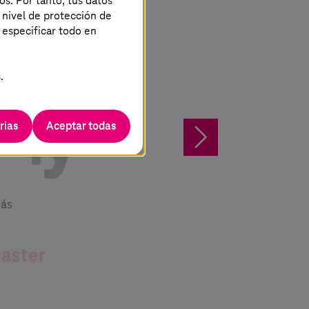
os. Por tanto, tus datos
 nivel de protección de
 especificar todo en
.
o
rias
Aceptar todas
§
más