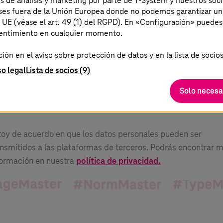
es de análisis y marketing por parte de T-System y nuestros soci
aíses fuera de la Unión Europea donde no podemos garantizar un
a UE (véase el art. 49 (1) del RGPD). En «Configuración» puedes
sentimiento en cualquier momento.
ostrar contenido externo
ón en el aviso sobre protección de datos y en la lista de socios
 puede visualizar todo el contenido externo en el siti
b en este punto
so legal
Lista de socios (9)
Solo necesa
toy de acuerdo en que los datos personales pueden ser
ansmitidos a las plataformas de terceros. Podrás encontrar 
formación en nuestra
política de privacidad.