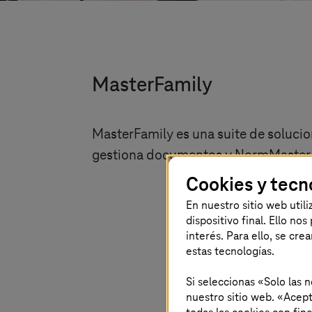
MasterFamily
MasterFamily es una suite de soluci
gestiona documentos y NormMaster 
Cookies y tecn
En nuestro sitio web util
dispositivo final. Ello no
interés. Para ello, se cre
estas tecnologías.
Si seleccionas «Solo las 
nuestro sitio web. «Acept