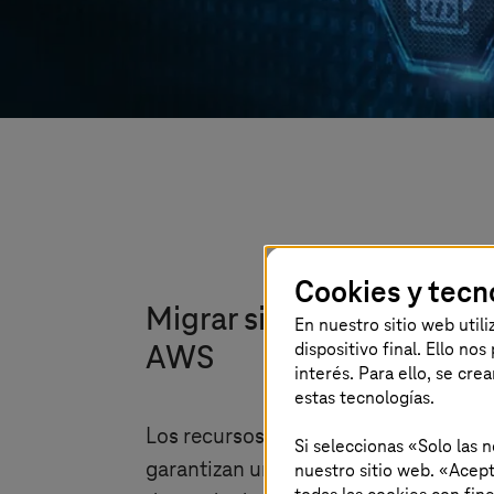
Cookies y tecn
Migrar sistemas SAP® de 
En nuestro sitio web util
dispositivo final. Ello no
AWS
interés. Para ello, se cre
estas tecnologías.
Los recursos básicos de la Public Clo
Si seleccionas «Solo las 
garantizan un funcionamiento estable
nuestro sitio web. «Acept