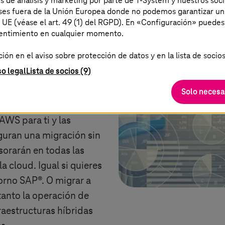
es de análisis y marketing por parte de T-System y nuestros soci
la estrategia adecuada y
aíses fuera de la Unión Europea donde no podemos garantizar un
í es donde entran en
a UE (véase el art. 49 (1) del RGPD). En «Configuración» puedes
sentimiento en cualquier momento.
ara SAP® en AWS de
ón en el aviso sobre protección de datos y en la lista de socios
so legal
Lista de socios (9)
 todas las ventajas de
 a la Public Cloud en el
Solo necesa
ertos determinan la
AWS para ti y las
guran una migración sin
sorarán en todas las
la cloud. Igual si quieres
orno SAP®. O migrar a
anto la operación de
raestructuras híbridas