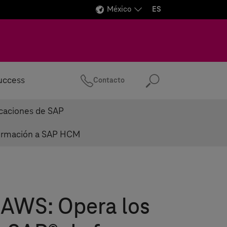
México
ES
uccess
Contacto
Buscar
icaciones de SAP
ormación a SAP HCM
 AWS: Opera los