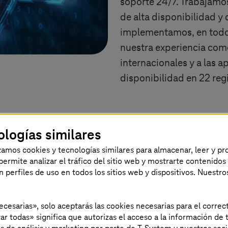
soporte 24/7. Trabajamo
de alta disponibilidad y 
implementamos, en todo 
nuestra experiencia com
internacionales y a las
disponibilidad en 22 re
ologías similares
forma rápida y fácil hacia el mundo
izamos cookies y tecnologías similares para almacenar, leer y p
s permite analizar el tráfico del sitio web y mostrarte contenidos
an perfiles de uso en todos los sitios web y dispositivos. Nuestro
ud por sí solos no
necesarias», solo aceptarás las cookies necesarias para el corr
 ni agilidad. Todo
ar todas» significa que autorizas el acceso a la información de t