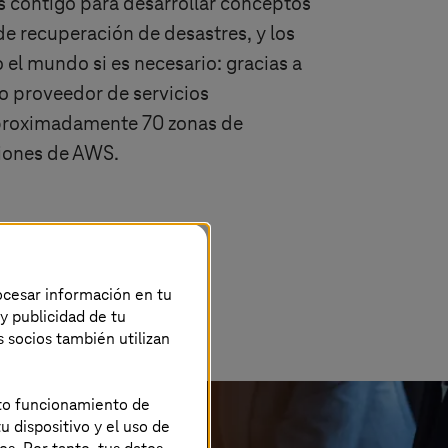
s contigo para desarrollar conceptos
de recuperación de desastres, y los
el mundo si es necesario: gracias a
o proveedor de servicios
 aproximadamente 70 zonas de
giones de AWS.
rocesar información en tu
 y publicidad de tu
s socios también utilizan
ecto funcionamiento de
u dispositivo y el uso de