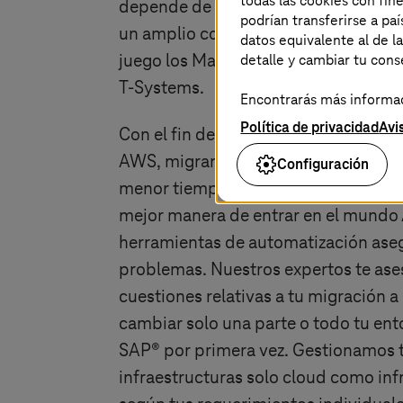
todas las cookies con fin
depende de una gestión inteligente, 
podrían transferirse a p
un amplio conocimiento experto. Aqu
datos equivalente al de l
detalle y cambiar tu con
juego los Managed Cloud Services p
T-Systems
.
Encontrarás más informaci
Política de privacidad
Avi
Con el fin de aprovechar rápidamente
AWS, migramos tus aplicaciones SAP®
Configuración
menor tiempo posible. Nuestros exp
mejor manera de entrar en el mundo 
herramientas de automatización ase
problemas. Nuestros expertos te ase
cuestiones relativas a tu migración a 
cambiar solo una parte o todo tu ent
SAP® por primera vez. Gestionamos t
infraestructuras solo cloud como inf