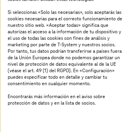
nube
Si seleccionas «Solo las necesarias», solo aceptarás las
cookies necesarias para el correcto funcionamiento de
Con M.A.R.S. de
T-Systems
puedes historizar datos de
nuestro sitio web. «Aceptar todas» significa que
sistemas SAP y no SAP postproductivos, en una
autorizas el acceso a la información de tu dispositivo y
plataforma de nube central. Una herramienta de análisis
el uso de todas las cookies con fines de análisis y
de datos revela cuántos y qué datos se usan en qué
puntos de la empresa para identificar los flujos y silos de
marketing por parte de T-System y nuestros socios.
datos que no necesitas y los que debes migrar. La
Por tanto, tus datos podrían transferirse a países fuera
historización reduce los costos operativos y de
de la Unión Europea donde no podemos garantizar un
actualizaciones de sistema y de seguridad necesarias. Tus
nivel de protección de datos equivalente al de la UE
datos se almacenan de forma inalterable, legalmente
(véase el art. 49 (1) del RGPD). En «Configuración»
segura y conforme al RGPD de la UE. La historización es
puedes especificar todo en detalle y cambiar tu
eficiente y cumple los requisitos de las leyes de
consentimiento en cualquier momento.
Alemania, Austria y Suiza, como la GoBD alemana, el
Código Civil Suizo y la Ley Federal Tributaria Austriaca.
Encontrarás más información en el aviso sobre
protección de datos y en la lista de socios.
Historizar datos y garantizar su acceso
Cómo migrar datos desde cualquier aplicación heredada