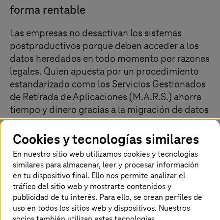
forma rentable
Las empresas no desactivan los sistemas
postproductivos porque deben acceder a los
datos heredados en todo momento por razones
legales. Quien apuesta por un procedimiento
estandarizado como los Servicios Gestionados
de Retirada de Aplicaciones (M.A.R.S.) ahorra
tiempo y dinero gracias a la migración de datos
y la historización de registros, sin perder el
acceso a todos los datos relevantes. También
Cookies y tecnologías similares
reduce la cantidad de datos hasta en un 85 %,
En nuestro sitio web utilizamos cookies y tecnologías
ya que elimina los registros superfluos y
similares para almacenar, leer y procesar información
redundantes.
en tu dispositivo final. Ello nos permite analizar el
tráfico del sitio web y mostrarte contenidos y
publicidad de tu interés. Para ello, se crean perfiles de
uso en todos los sitios web y dispositivos. Nuestros
Historización: analiza datos, migra a la
socios también utilizan estas tecnologías.