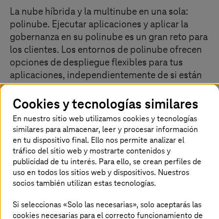
La nube híbrida y la multinube en una sola:
polinube. Ejecutar aplicaciones y aplicar la
gobernanza en su polinube es un gran reto para
los clientes. Los entornos de polinube ofrecen
opciones de despliegue flexibles para tus
aplicaciones, independientemente de si están
implementadas en máquinas virtuales, en
Kubernetes o sin servidores. El refuerzo de la
Cookies y tecnologías similares
seguridad y la gobernanza para cada opción de
En nuestro sitio web utilizamos cookies y tecnologías
despliegue se realiza con Managed Azure Arc
similares para almacenar, leer y procesar información
de
T-Systems
.
en tu dispositivo final. Ello nos permite analizar el
tráfico del sitio web y mostrarte contenidos y
publicidad de tu interés. Para ello, se crean perfiles de
uso en todos los sitios web y dispositivos. Nuestros
Gestiona cualquier infraestructura
socios también utilizan estas tecnologías.
desde un único punto de control con
Si seleccionas «Solo las necesarias», solo aceptarás las
Azure Arc
cookies necesarias para el correcto funcionamiento de