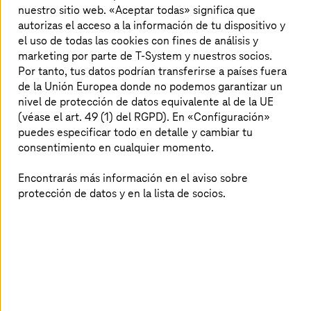
nuestro sitio web. «Aceptar todas» significa que
autorizas el acceso a la información de tu dispositivo y
el uso de todas las cookies con fines de análisis y
marketing por parte de T-System y nuestros socios.
Por tanto, tus datos podrían transferirse a países fuera
de la Unión Europea donde no podemos garantizar un
nivel de protección de datos equivalente al de la UE
(véase el art. 49 (1) del RGPD). En «Configuración»
puedes especificar todo en detalle y cambiar tu
consentimiento en cualquier momento.
Encontrarás más información en el aviso sobre
protección de datos y en la lista de socios.
Azure Arc permite controlar cualquier aplicación en la
polinube, independientemente de si la aplicación se
ejecuta en una máquina virtual en Azure, en un clúster
Kubernetes en una nube privada o en una infraestructura
de las otras nubes de hiperescaladores. Todas las reglas