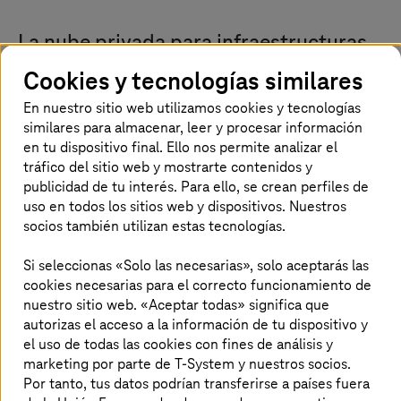
La nube privada para infraestructuras
híbridas y multinube de éxito
Cookies y tecnologías similares
En nuestro sitio web utilizamos cookies y tecnologías
similares para almacenar, leer y procesar información
en tu dispositivo final. Ello nos permite analizar el
Tus retos
tráfico del sitio web y mostrarte contenidos y
publicidad de tu interés. Para ello, se crean perfiles de
uso en todos los sitios web y dispositivos. Nuestros
Aumento de los costos de la nube y falta de
socios también utilizan estas tecnologías.
transparencia en los costos
Requisitos estrictos de conformidad
regulatoria y soberanía
Si seleccionas «Solo las necesarias», solo aceptarás las
Falta de fiabilidad en cargas de trabajo
cookies necesarias para el correcto funcionamiento de
críticas para el negocio
nuestro sitio web. «Aceptar todas» significa que
TI fragmentada en entornos heredados y
autorizas el acceso a la información de tu dispositivo y
multinube
el uso de todas las cookies con fines de análisis y
marketing por parte de T-System y nuestros socios.
Por tanto, tus datos podrían transferirse a países fuera