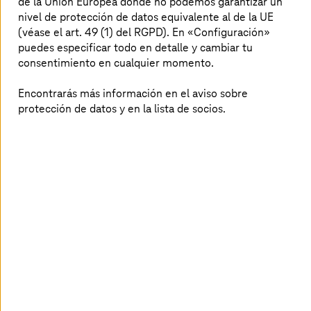
de la Unión Europea donde no podemos garantizar un
nivel de protección de datos equivalente al de la UE
(véase el art. 49 (1) del RGPD). En «Configuración»
Nuestro enfoque
puedes especificar todo en detalle y cambiar tu
consentimiento en cualquier momento.
Control de costos mediante modelos de
Encontrarás más información en el aviso sobre
recursos estandarizados y eficientes
protección de datos y en la lista de socios.
Soberanía fiable mediante entornos seguros y
conformes
Ejecución de cargas de trabajo críticas con
alta disponibilidad y SLA
Operación en entornos híbridos y multinube
con control estandarizado
La plataforma para infraestructuras
empresariales escalables y