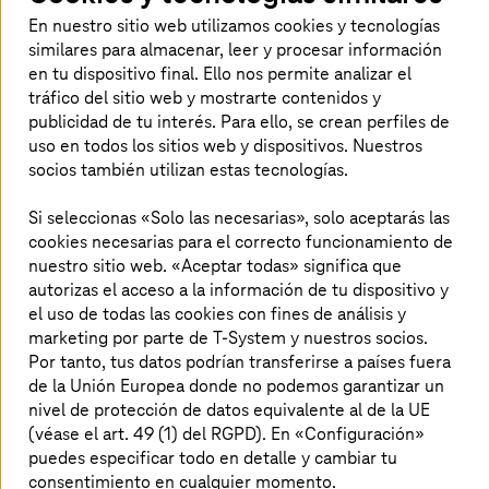
proveedor.
T-Systems
ocupa actualmente el
En nuestro sitio web utilizamos cookies y tecnologías
primer puesto en la lista Lünendonk de
similares para almacenar, leer y procesar información
proveedores de servicios de TI en Alemania y,
en tu dispositivo final. Ello nos permite analizar el
junto con Telekom, el segundo entre los
tráfico del sitio web y mostrarte contenidos y
publicidad de tu interés. Para ello, se crean perfiles de
proveedores de servicios de TI y de
uso en todos los sitios web y dispositivos. Nuestros
telecomunicaciones en Europa, según una
socios también utilizan estas tecnologías.
clasificación de la empresa de análisis PAC.
Si seleccionas «Solo las necesarias», solo aceptarás las
cookies necesarias para el correcto funcionamiento de
nuestro sitio web. «Aceptar todas» significa que
Socio de Shell, Microsoft, AWS, Google
autorizas el acceso a la información de tu dispositivo y
y SAP
el uso de todas las cookies con fines de análisis y
marketing por parte de T-System y nuestros socios.
El pionero de
la computación en la nube
se ha
Por tanto, tus datos podrían transferirse a países fuera
convertido ahora en un proveedor multinube con socios
de la Unión Europea donde no podemos garantizar un
como Google, AWS, Microsoft y SAP. Con genes de la
nivel de protección de datos equivalente al de la UE
industria automotriz,
T-Systems
sirve ahora a muchos
(véase el art. 49 (1) del RGPD). En «Configuración»
otros
sectores
, como la fabricación, la salud, el
puedes especificar todo en detalle y cambiar tu
transporte y la logística, el comercio minorista, la banca y
consentimiento en cualquier momento.