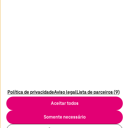
facebook
youtube
linkedin
instagram
Mídia
Ficha técnica
Contato
Política de privacidade
Aviso legal
Lista de parceiros (9)
Proteção de dados
Aceitar todos
Termos e Condições
Isenção de Responsabilidade
Somente necessário
Compliance/Supply Chain