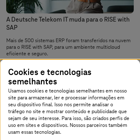
A Deutsche Telekom IT muda para o RISE with
SAP
Mais de 500 sistemas ERP foram transferidos na nuvem
para o RISE with SAP, para um ambiente multicloud
eficiente e seguro.
Cookies e tecnologias
semelhantes
Usamos cookies e tecnologias semelhantes em nosso
site para armazenar, ler e processar informações em
seu dispositivo final. Isso nos permite analisar o
tráfego no site e mostrar conteúdo e publicidade que
sejam de seu interesse. Para isso, são criados perfis de
uso em sites e dispositivos. Nossos parceiros também
usam essas tecnologias.