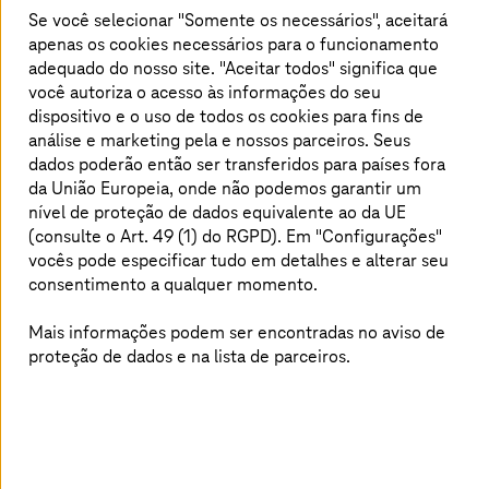
Se você selecionar "Somente os necessários", aceitará
apenas os cookies necessários para o funcionamento
adequado do nosso site. "Aceitar todos" significa que
A TDK conta com a
T Cloud Private
você autoriza o acesso às informações do seu
dispositivo e o uso de todos os cookies para fins de
Os custos foram reduzidos em 9% em comparação com o
análise e marketing pela
e nossos parceiros. Seus
ano anterior por meio da migração para a
dados poderão então ser transferidos para países fora
T Cloud Private.
da União Europeia, onde não podemos garantir um
nível de proteção de dados equivalente ao da UE
(consulte o Art. 49 (1) do RGPD). Em "Configurações"
vocês pode especificar tudo em detalhes e alterar seu
consentimento a qualquer momento.
Mais informações podem ser encontradas no aviso de
proteção de dados e na lista de parceiros.