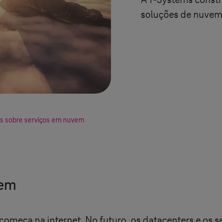
A
T-Systems
constró
soluções de nuve
s sobre serviços em nuvem
vem
meça na internet. No futuro, os datacenters e os s