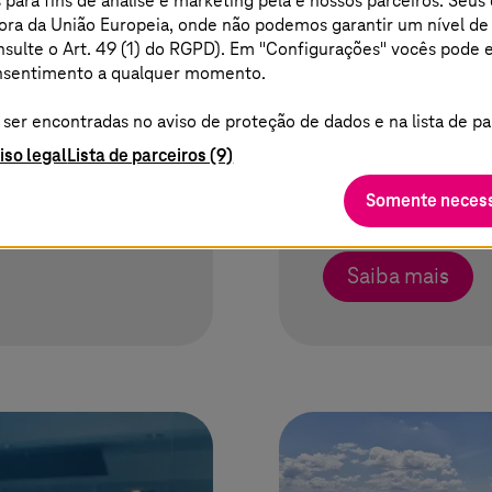
 para fins de análise e marketing pela
e nossos parceiros. Seus
 fora da União Europeia, onde não podemos garantir um nível d
uvem, IA e
SDA SE: dese
nsulte o Art. 49 (1) do RGPD). Em "Configurações" vocês pode 
consentimento a qualquer momento.
de um aplicat
da AWS
er encontradas no aviso de proteção de dados e na lista de pa
s cargas de
iso legal
Lista de parceiros (9)
 custos do data
A
T-Systems
desen
Somente necess
ud
um aplicativo de 
Saiba mais