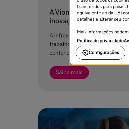
o uso de todos os cookies
transferidos para países
A Vion se concentra em n
equivalente ao da UE (co
detalhes e alterar seu 
inovação digital
Mais informações podem s
A infraestrutura aprimorada e a
Política de privacidade
Av
trabalho otimizadas reduzem os
Configurações
center em 25% com o Azure Clo
Saiba mais