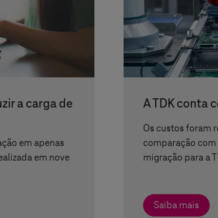
zir a carga de
A TDK conta 
Os custos foram 
alação em apenas
comparação com o
realizada em nove
migração para a
T
Saiba mais