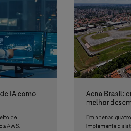
 de IA como
Aena Brasil: 
melhor dese
ito de
Em apenas quatro
 da AWS.
implementa o sis