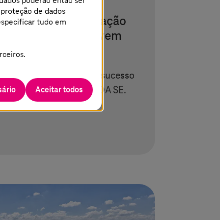
 dados poderão então ser
e proteção de dados
nvolvimento e operação
especificar tudo em
ivo de saúde na nuvem
rceiros.
volveu e forneceu com sucesso
ário
Aceitar todos
saúde confiável para a SDA SE.