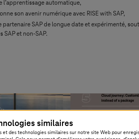
t de l’apprentissage automatique,
nne son avenir numérique avec RISE with SAP,
ue partenaire SAP de longue date et expérimenté, sout
ns SAP et non-SAP.
hnologies similaires
 et des technologies similaires sur notre site Web pour enregistr