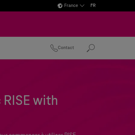
France
FR
Contact
Recherc
c RISE with