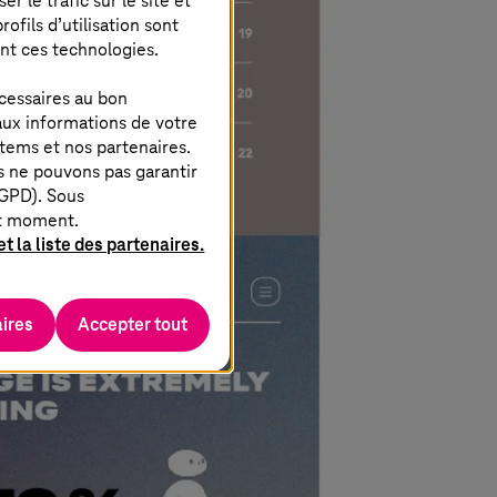
 le trafic sur le site et
ofils d’utilisation sont
ent ces technologies.
cessaires au bon
aux informations de votre
stems
et nos partenaires.
s ne pouvons pas garantir
RGPD). Sous
ut moment.
t la liste des partenaires.
ires
Accepter tout