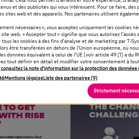
rminal. Cela nous permet d’améliorer votre expérience, d’analyser
us et des publicités qui vous intéressent. Pour ce faire, des pr
es sites web et des appareils. Nos partenaires utilisent égalem
ctement nécessaires », vous acceptez uniquement les cookies né
ite web. « Accepter tout » signifie que vous autorisez l’accès 
de tous les cookies à des fins d’analyse et de marketing par
T-Sy
lors être transférées en dehors de l’Union européenne, où nou
es données équivalent à celui de l’UE (voir article 49 (1) a du 
vez tout définir en détail et modifier votre consentement à to
 consultez la note d’information sur la protection des données e
ité
Mentions légales
Liste des partenaires (9)
Strictement nécessa