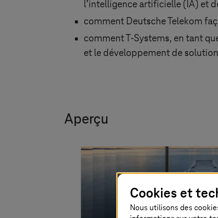
l’intelligence artificielle (IA) e
comment Deutsche Telekom faço
comment
T-Systems
, en tant q
et le développement de solutio
Aperçu
Cookies et tec
Nous utilisons des cookies