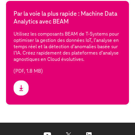
Par la voie la plus rapide : Machine Data
Analytics avec BEAM
Utilisez les composants BEAM de
T-Systems
pour
optimiser la gestion des données IoT, l’analyse en
temps réel et la détection d’anomalies basée sur
l’IA. Créez rapidement des plateformes d’analyse
agnostiques en Cloud évolutives.
(PDF, 1.8 MB)
youtube
x
linkedin