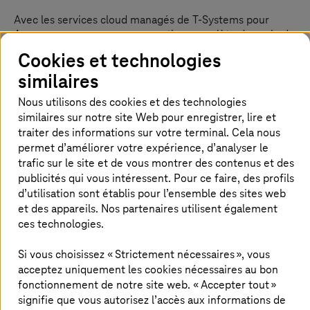
Avec les services cloud managés de
T-Systems
pour
Azure, nous proposons une gestion complète du cycle de
vie pour tout type d’application dans Microsoft Azure.
Cookies et technologies
Nous implémentons, mettons à jour et déployons des
similaires
applications en étroite collaboration avec nos clients. En
cas de problème, nous traitons votre demande dans les
Nous utilisons des cookies et des technologies
plus brefs délais de sorte à ce que vous n’ayez rien
similaires sur notre site Web pour enregistrer, lire et
d’autre à faire, et ce quelle que soit votre infrastructure
traiter des informations sur votre terminal. Cela nous
Azure. Les services managés pour Azure sont conçus sur
permet d’améliorer votre expérience, d’analyser le
le modèle Microsoft de la landing zone évolutive à
trafic sur le site et de vous montrer des contenus et des
l’échelle de l’entreprise. Le service s’appuie sur des
publicités qui vous intéressent. Pour ce faire, des profils
procédures et procédés éprouvés et comprend les
d’utilisation sont établis pour l’ensemble des sites web
principaux éléments du Cloud Adoption Framework.
et des appareils. Nos partenaires utilisent également
Il est composé de deux niveaux de service : le niveau «
ces technologies.
Foundation » comprend la configuration de base et la
mise à disposition du module sécurisé de landing zone
Si vous choisissez « Strictement nécessaires », vous
Azure, tandis que le niveau « Advanced » répond aux
acceptez uniquement les cookies nécessaires au bon
besoins du client concernant l’application et
fonctionnement de notre site web. « Accepter tout »
l’infrastructure Azure grâce à l’excellence opérationnelle
signifie que vous autorisez l’accès aux informations de
de
T-Systems
. Nos services managés Azure permettent