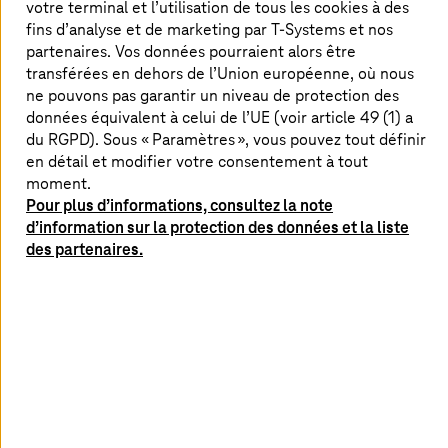
votre terminal et l’utilisation de tous les cookies à des
aux clients de se concentrer sur leur cœur de métier
fins d’analyse et de marketing par
T-Systems
et nos
pendant que nous prenons en charge toutes les tâches
partenaires. Vos données pourraient alors être
liées à la mise à disposition, à la gestion et à la sécurité
transférées en dehors de l’Union européenne, où nous
des ressources cloud.
ne pouvons pas garantir un niveau de protection des
données équivalent à celui de l’UE (voir article 49 (1) a
du RGPD). Sous « Paramètres », vous pouvez tout définir
en détail et modifier votre consentement à tout
Migration Cloud sans faille avec
moment.
Microsoft Azure
Pour plus d’informations, consultez la note
d’information sur la protection des données et la liste
La migration Cloud est une étape importante, et
des partenaires.
Microsoft Azure la rend fluide. Dans cette vidéo, vous
découvrirez comment la migration vers Azure vous
permet d'améliorer l'évolutivité, de renforcer la sécurité
et de gérer efficacement les coûts. Que vous travailliez
avec des charges de travail SAP ou d'autres systèmes,
découvrez comment Azure peut soutenir vos besoins
professionnels et ouvrir de nouvelles possibilités.