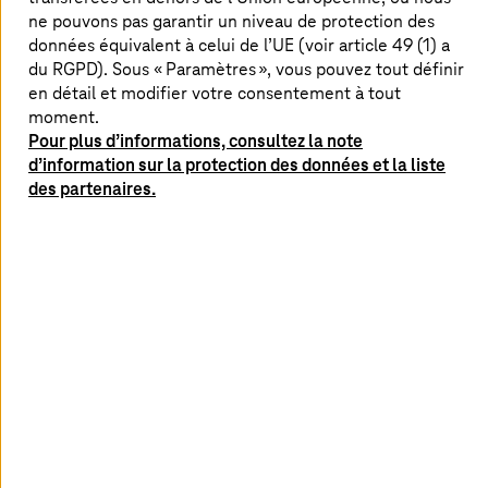
l’entreprise.
ne pouvons pas garantir un niveau de protection des
données équivalent à celui de l’UE (voir article 49 (1) a
du RGPD). Sous « Paramètres », vous pouvez tout définir
en détail et modifier votre consentement à tout
Découvrez nos solutions
moment.
Pour plus d’informations, consultez la note
d’information sur la protection des données et la liste
Managed Detection & Response
des partenaires.
Nous protégeons tous vos points finaux, tandis que
nos experts augmentent votre niveau de sécurité
grâce à une stratégie de réponse améliorée.
En savoir plus
Pourquoi choisir
T-Systems
comme
partenaire en matière de