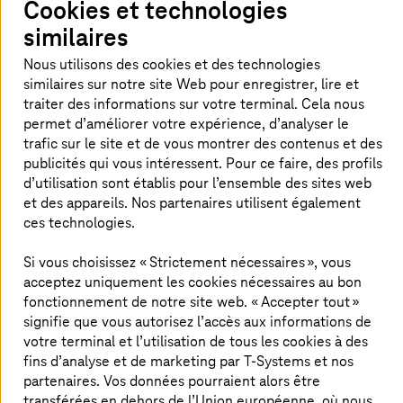
Cookies et technologies
renforcer leur cyberdéfense ?
similaires
Le travail hybride, l’adoption du cloud, la
Nous utilisons des cookies et des technologies
complexité des chaînes d’approvisionnement,
similaires sur notre site Web pour enregistrer, lire et
la montée des rançongiciels et la dispersion
traiter des informations sur votre terminal. Cela nous
des données accroissent considérablement les
permet d’améliorer votre expérience, d’analyser le
trafic sur le site et de vous montrer des contenus et des
cyberrisques. Parallèlement, la pénurie de
publicités qui vous intéressent. Pour ce faire, des profils
talents en cybersécurité limite la capacité de
d’utilisation sont établis pour l’ensemble des sites web
réaction des organisations. Une stratégie de
et des appareils. Nos partenaires utilisent également
cyberdéfense efficace repose sur l’intégration
ces technologies.
de renseignements sur les menaces (threat
Si vous choisissez « Strictement nécessaires », vous
intelligence), une surveillance continue et des
acceptez uniquement les cookies nécessaires au bon
réponses automatisées. Elle permet de passer
fonctionnement de notre site web. « Accepter tout »
d’une approche réactive à une gestion
signifie que vous autorisez l’accès aux informations de
proactive des risques. Résultat : une meilleure
votre terminal et l’utilisation de tous les cookies à des
protection des actifs critiques, une conformité
fins d’analyse et de marketing par
T-Systems
et nos
renforcée et une résilience accrue de
partenaires. Vos données pourraient alors être
transférées en dehors de l’Union européenne, où nous