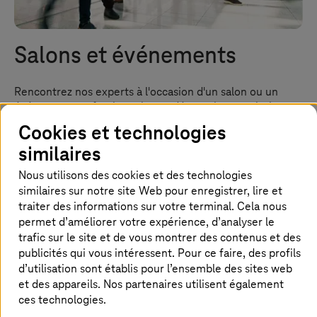
Salons et événements
Rencontrez nos experts à l'occasion d'un salon ou un
événement professionnel pour découvrir nos solutions et
nos innovations
Cookies et technologies
similaires
Nous utilisons des cookies et des technologies
Accueil
Perspectives
Événements
similaires sur notre site Web pour enregistrer, lire et
traiter des informations sur votre terminal. Cela nous
permet d’améliorer votre expérience, d’analyser le
Événements actuels
trafic sur le site et de vous montrer des contenus et des
publicités qui vous intéressent. Pour ce faire, des profils
d’utilisation sont établis pour l’ensemble des sites web
et des appareils. Nos partenaires utilisent également
ces technologies.