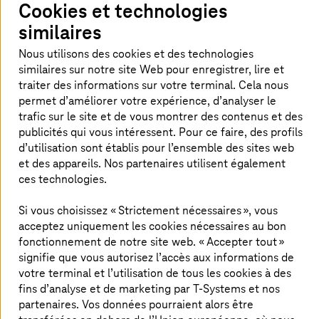
moment et sans préavis ces conditions d’utilisation.
Cookies et technologies
similaires
Garantie-Responsabilité
Nous utilisons des cookies et des technologies
similaires sur notre site Web pour enregistrer, lire et
T-Systems
France ne garantit pas que les informations
traiter des informations sur votre terminal. Cela nous
sur ce site web sont complètes, exactes et à jour. Ceci
permet d’améliorer votre expérience, d’analyser le
s’applique également à tous les liens cités sur ce site
trafic sur le site et de vous montrer des contenus et des
web, directement ou indirectement.
T-Systems
France
n’est pas responsable pour le contenu des pages
publicités qui vous intéressent. Pour ce faire, des profils
accessibles en cliquant sur un quelconque lien du site
d’utilisation sont établis pour l’ensemble des sites web
web.
et des appareils. Nos partenaires utilisent également
ces technologies.
T-Systems
France se réserve le droit de changer ou
ajouter toute information sans préavis préalable.
Si vous choisissez « Strictement nécessaires », vous
acceptez uniquement les cookies nécessaires au bon
En rendant ces informations disponibles sur le site,
fonctionnement de notre site web. « Accepter tout »
T-Systems
France n’établit aucune base d’offre, de
signifie que vous autorisez l’accès aux informations de
consultation ou relation contractuelle équivalente . Toute
votre terminal et l’utilisation de tous les cookies à des
responsabilité pour l’utilisation du contenu du site web
fins d’analyse et de marketing par
T-Systems
et nos
ou l’exactitude du contenu ou la disponibilité du site web
partenaires. Vos données pourraient alors être
est exclue.