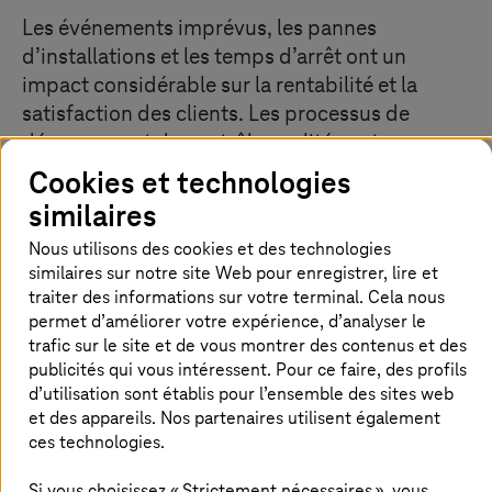
Les événements imprévus, les pannes
d’installations et les temps d’arrêt ont un
impact considérable sur la rentabilité et la
satisfaction des clients. Les processus de
dépannage et de contrôle qualité sont
également compliqués par un accès limité aux
Cookies et technologies
données en temps réel et aux données
similaires
historiques des capteurs. Les entreprises de
Nous utilisons des cookies et des technologies
fabrication utilisent de plus en plus le potentiel
similaires sur notre site Web pour enregistrer, lire et
de transformation des données et la
traiter des informations sur votre terminal. Cela nous
technologie d’intelligence artificielle pour
permet d’améliorer votre expérience, d’analyser le
relever ces défis.
trafic sur le site et de vous montrer des contenus et des
publicités qui vous intéressent. Pour ce faire, des profils
d’utilisation sont établis pour l’ensemble des sites web
et des appareils. Nos partenaires utilisent également
Contrôlez les situations avant qu’elles
ces technologies.
ne se produisent
Si vous choisissez « Strictement nécessaires », vous