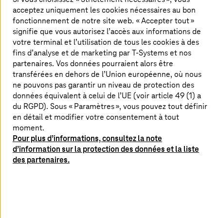
acceptez uniquement les cookies nécessaires au bon
La surveillance basée sur les données et l’IA optimise le
fonctionnement de notre site web. « Accepter tout »
processus de fabrication et vous donne un avantage
signifie que vous autorisez l’accès aux informations de
décisif. En analysant les données des capteurs en temps
votre terminal et l’utilisation de tous les cookies à des
réel, l’IA peut prédire les pannes des installations,
optimiser les plans de production et minimiser les temps
fins d’analyse et de marketing par
T-Systems
et nos
d’arrêt. Cela permet de réaliser des économies
partenaires. Vos données pourraient alors être
substantielles, d’améliorer la qualité des produits et de
transférées en dehors de l’Union européenne, où nous
mieux respecter les délais de livraison. En outre, l’IA peut
ne pouvons pas garantir un niveau de protection des
révéler des éléments cachés dans de grandes bases de
données équivalent à celui de l’UE (voir article 49 (1) a
données, ce qui permet aux fabricants de développer
du RGPD). Sous « Paramètres », vous pouvez tout définir
des modèles commerciaux innovants afin de consolider
en détail et modifier votre consentement à tout
leur avantage concurrentiel.
moment.
Pour plus d’informations, consultez la note
d’information sur la protection des données et la liste
des partenaires.